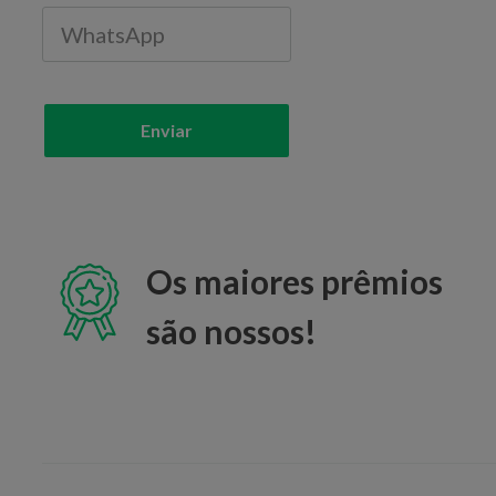
livro, ingresso 
experiência esp
em que os apoi
sustentabilidade
diversidade exp
crowdfunding e 
Enviar
se adapta aos ma
modalidade cres
crowdfunding no 
vamos destacar 
com a enorme bu
de acesso a cré
buscaram altern
Os maiores prêmios
sociais: campan
em pouco tempo,
são nossos!
potencializa as 
brasileiro é con
para ajudar, o 
Inovação: projet
financiados por 
encontraram no 
para seu público
pessoa pode cr