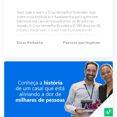
projetos culturais, empreendedores com ideias
quando tinha apenas 6 anos de idade, João viveu sua
vaquinha online na Kickante é um processo simples e
saber o que é Apae? Saber o que é Apae é importante
inovadoras, instituições de caridade, ONGs dos mais
infância intensamente! No entanto, por ser uma
que demanda apenas alguns minutos do seu tempo. É
por diversos motivos, inclusive para descobrir como
variados nichos e até empresas buscando captar
doença degenerativa, com o passar dos anos ele
grátis criar e lançar a sua campanha na nossa
Você sabe o que é a Cruz Vermelha? Entender mais sobre essa instituição é fundamental para quem tem interesse em causas humanitárias, no Brasil e no mundo. A Cruz Vermelha Brasileira (CVB) atua em 18 estados integrando a maior rede humanitária do planeta! Aqui na Kickante, a plataforma de vaquinha online mais premiada do Brasil, há anos ajudamos a Cruz Vermelha Brasileira a arrecadar fundos para a realização de seus projetos humanitários. Veja o guia de navegação desse texto para compreender o que é a Cruz Vermelha, qual sua função e como você pode fazer parte desse movimento incrível que ajuda tantas pessoas Brasil afora. O que é a Cruz Vermelha Brasileira? A importância de ONGS como a CVB O que são ações humanitárias? Principais focos de atuação da Cruz Vermelha Brasileira Qual a missão da Cruz Vermelha no Brasil? Como ajudar a Cruz Vermelha Brasileira E vamos para a leitura, que esse assunto é muito importante! O que é a Cruz Vermelha Brasileira? Para entender o que é a Cruz Vermelha hoje, vamos olhar um pouco para sua história, pois sua grandeza já tem mais de 115 anos! A Cruz Vermelha foi fundada no Rio de Janeiro em 1908 e Oswaldo Cruz foi seu primeiro presidente. Em 1910 já era uma instituição reconhecida em âmbito internacional. Desde 1919 a Cruz Vermelha Brasileira filiou-se à Federação de Sociedade de Cruz Vermelha e do Crescente Vermelho, tornando-se um modelo, levando ajuda a vítimas de catástrofes e desastres naturais. Até hoje, os princípios básicos de atuação dessa importante instituição são: humanidade; imparcialidade; neutralidade; independência; voluntariado; unidade; e universalidade. Aqui no Brasil, o governo reconhece a Cruz Vermelha Brasileira como uma sociedade de socorro voluntária, autônoma, que auxilia os poderes públicos e serviços militares de saúde, e é a única sociedade nacional da Cruz Vermelha com autorização para exercer suas atividades em todo o território nacional. A importância de ONGs como a CVB A sigla ONG significa Organização Não Governamental e é um tipo de instituição sem fins lucrativos, que tem objetivos específicos geralmente voltados para questões de bem-estar da sociedade. Como não visam o lucro e tampouco fazem parte diretamente do governo, as ONGs geralmente conseguem se movimentar de forma mais livre e independente para colaborar com determinadas questões sociais. Dessa forma, são muito importantes em nossa estrutura social! A Cruz Vermelha Brasileira é uma associação civil filantrópica e independente sem fins lucrativos: uma ONG com reconhecimento de utilidade pública internacional, auxiliando os poderes públicos nos campos humanitários nas 5 regiões do Brasil e milhões de pessoas são beneficiadas com suas ações! Faça como mais de 720 pessoas: clique aqui e colabore com a Cruz Vermelha na Kickante! O que são ações humanitárias? Segundo o portal Gov.br, ações humanitárias apoiam de forma logística e material pessoas que tenham sido afetadas por catástrofes naturais ou de origem humana. Isso quer dizer que são considerados apoios humanitários tanto as pessoas afetadas tanto por conflitos armados, crises políticas, quanto por grandes pandemias ou inundações, entre muitos outros exemplos. As ações humanitárias são então pensadas para: Salvar vidas; Aliviar o sofrimento humano; Manter e proteger a dignidade das pessoas provocadas por desastres naturais ou pelo próprio homem; Prevenir e fortalecer a sociedade para eventuais ocorrências dessas situações Principais focos de atuação da Cruz Vermelha Brasileira Agora que já sabemos o que é a Cruz Vermelha Brasileira, qual sua importância enquanto ONG e o que são ações humanitárias, vamos ver mais especificamente quais são os focos de atuação da Cruz Vermelha aqui no Brasil. Lembre-se de que em todos os casos, você pode participar ativamente ajudando a Cruz Vermelha de forma regular através da vaquinha online Kickante da Cruz Vermelha, de maneira segura e rápida. Desastres naturais Desastres naturais são acontecimentos violentos que estão para além do nosso controle. Por mais que a tecnologia consiga prever determinadas coisas como a chegada de uma grande chuva, infelizmente não podemos controlar a forma como esta chuva vai atingir certos locais. Umas das principais atividades daquilo o que é a Cruz Vermelha é oferecer amparo e apoio a vítimas de catástrofes naturais, prestando atendimento, distribuindo cestas básicas e dando acolhimento a quem pode ter perdido todos seus pertences e até entes queridos. Veja alguns exemplos de onde atuaram os voluntários da Cruz Vermelha Brasileira dando suporte às vítimas: Deslizamentos na Região Serrana do Rio de Janeiro, em janeiro de 2011; Enchentes em Santa Catarina, Rio Grande do Sul, Alagoas, Pernambuco e Amazonas, em 2017; Enchentes em Minas Gerais e Acre, em 2021. Combate à propagação de doenças No ano de 2018, com um enorme aumento de casos de Zika, Dengue, Chikungunya e Febre Amarela no Brasil, a CVB criou projetos de conscientização para o combate dos mosquitos transmissores dessas doenças. Campanha do agasalho Apesar do Brasil não ser um dos lugares mais frios do mundo, no inverno, infelizmente, muitas pessoas ainda passam situações muito complicadas, podendo inclusive morrer de frio por falta de abrigo e agasalho. Então, uma das campanhas muito intensas da Cruz Vermelha Brasileira é arrecadar roupas e cobertores para amenizar essa questão para famílias em condição de vulnerabilidade social. Primeiros socorros Em 2017, a Cruz Vermelha lançou as Diretrizes Internacionais de Primeiros Socorros e Reanimação, uma referência para quem trabalha na área e também para aqueles que querem saber mais sobre como salvar vidas. O que é a Cruz Vermelha nesse sentido? É uma agente de ensino de Primeiros Socorros, através de cursos em diversas cidades do país. Esses cursos são ministrados dentro das filiais da CVB, em empresas que querem treinar seus funcionários e de forma gratuita em diversas atividades humanitárias, como por exemplo em tribos indígenas). Ainda no campo dos primeiros socorros, os voluntários da Cruz vermelha atuam nas praias no verão carioca ajudando o G-MAR (Grupamento Marítimo do Corpo de Bombeiros), ajudando a prestar socorro a vítimas de acidentes e afogamentos no mar. Restabelecimento de laços familiares Já falamos do que é a Cruz Vermelha atuando no auxílio a desastres naturais. Porém, há também questões humanitárias causadas por ações do ser humano. Nesse sentido, um dos mais importantes movimentos da Cruz Vermelha está relacionado à assistência aos migrantes, que acolhe e ameniza o sofrimento da separação da família, indo em busca da localização e contato de familiares através do Projeto Migrações e da Operação Acolhida. COVID-19 Com a pandemia de Coronavírus, em 2020, a Cruz Vermelha Brasileira deu início a uma incrível campanha preventiva contra o vírus, testando a população; distribuindo álcool em gel, máscaras e cestas básicas e ensinando como usá-los; e dando apoio psicológico. Essa operação contou com a participação e envolvimento de um numeroso voluntariado e da Força Aérea Brasileira, fazendo com que este trabalho pudesse chegar muito longe, em todos os cantos do Brasil. A CVB também auxiliou na campanha nacional de imunização e ofereceu suas sedes para serem polos de vacinação. Como todos esses esforços e pessoas envolvidas, mais de 8 milhões de brasileiros se beneficiaram pelas ações da Cruz Vermelha Brasileira durante a pandemia! Para além da Cruz Vermelha, se você acha incrível esse trabalho, talvez queira também buscar outras causas sociais para ajudar! Qual a missão da Cruz Vermelha no Brasil Certamente agora você já entendeu o que é a Cruz Vermelha Brasileira e como ela pode atuar. Vamos entender então, qual a missão do Movimento Internacional da Cruz Vermelha e do Crescente Vermelho? Ação O compromisso com as Convenções de Genebra, levam a Cruz Vermelha a atuar em favor de todas as vítimas de guerra, civis ou militares. Contribuição A Cruz Vermelha está comprometida a melhorar a saúde, prevenir doenças e aliviar o sofrimento humano com programas de treinamento que beneficiem a comunidade, sempre chegando com adaptações às necessidades e particularidades nacionais ou regionais. Organização Em âmbito nacional, a Cruz Vermelha organiza serviços de socorro em emergências a vítimas de calamidades de qualquer causa. Recrutamento e incentivo A Cruz Vermelha não apenas recruta como também treina e aplica o pessoal necessário em cada projeto. A participação do voluntariado é muito incentivada, e esses jovens são qualificados para as devidas finalidades dentro da organização. Divulgação Como vimos anteriormente o que é a Cruz Vermelha, já sabemos o quanto é necessário que a instituição divulgue princípios humanitários com a finalidade de desenvolver na população ideais de paz, respeito mútuo e compreensão entre os homens e os povos. Como ajudar a Cruz Vermelha no Brasil Com a sua ajuda, a Cruz Vermelha Brasileira conseguirá chegar cada vez mais longe minimizando o sofrimento humano e ajudando a viabilizar ações humanitárias a quem precisa em cada canto do nosso país. E fazer parte desse Movimento é muito fácil aqui na Kickante! Veja o passo a passo de como colaborar: 1) Acesse o link da campanha clicando no botão abaixo: Ou, se preferir acesse o site Kickante e digite no campo de busca o nome da campanha “Cruz Vermelha Brasileira: ajude a minimizar o sofrimento humano” 2) Escolha o valor com o qual você pode contribuir mensalmente: 3) Você vai cair na tela de pagamento, então é só preencher seus dados: em poucos minutos, e de forma 100% segura, você estará fazendo parte da maior rede de apoio humanitário do mundo!! 4) Dica extra para colaborar! Divulgue em suas redes sociais e grupos de whatsapp o link da campanha. Conte para seus seguidores, amigos e familiares como você acredita no trabalho realizado há mais de um século pela Cruz Vermelha Brasileira e como é
sua doação pode fazer a diferença na vida de milhares
recursos através do financiamento coletivo. Isso
passou a precisar de uma cadeira de rodas para
plataforma. Por isso, a taxa administrativa do site,
de pessoas. Confira o exemplo dessa campanha
significa que as vaquinhas são uma forma poderosa e
facilitar sua mobilidade. Agora, já na adolescência, a
que por sinal é a menor do mercado, só é cobrada se
esportiva, que aproveitou o momento de arrecadação
democrática de mobilizar as pessoas, gerando uma
família decidiu criar uma vaquinha para arrecadar
você realmente captar recursos através da
e se comprometeu a doar 25% do valor recebido para
rede de apoio virtual capaz de grandes e importantes
recursos e comprar uma cadeira motorizada,
plataforma. Confira no vídeo abaixo um passo a
a Apae: Além disso, saber o que é Apae é uma forma
transformações! Uma solução flexível e eficiente para
permitindo ao João uma maior independência na
passo detalhado de como você pode criar a sua
de demonstrar a sua preocupação e empatia por
superar dificuldades e realizar sonhos. Já conhece os
hora de se locomover. A vaquinha foi um sucesso e a
vaquinha online na Kickante e começar hoje mesmo a
grande parte da população brasileira, afinal: Pessoas
Eventos do Bem? Se você também quer ajudar uma
família conseguiu captar o valor necessário para
captar os recursos para sua causa social. Para isso,
Dicas Kickante
Pessoas que inspiram
com deficiência equivalem a 23% da nossa população;
causa ou instituição, mas não sabe como começar,
garantir que o João possa frequentar a escola,
você vai precisar apenas de um smartphone e pode
Apesar desse número, ainda somos um país com
você precisa conhecer os Eventos do Bem! Uma
shopping, igreja e outros locais com autonomia e
ficar tranquilo, nosso time de atendimento vai te
graves problemas acessibilidade, preconceito, rejeição
modalidade criada pela Kickante para que você
segurança! Confira todos os detalhes da vaquinha
ajudar se você tiver qualquer dúvida ou dificuldade ao
e discriminação de pessoas com deficiência e suas
transforme seu evento (aniversário, casamento, chá
para comprar a cadeira motorizada do João!
longo desse processo. A solidariedade pode mudar o
famílias; Entender como a sociedade civil pode fazer
de bebê…) em uma grande manifestação do bem. Ao
Vaquinha audiovisual: curta-metragem “Entre as
mundo: faça parte dessa história Ao contribuir ou
parte de mudanças efetivas na vida da sociedade é
invés de ganhar presentes, seus convidados vão
rugas de um sapato velho” Mais um exemplo bem-
criar uma vaquinha online para uma causa social,
fundamental para construir um mundo mais justo; O
contribuir para uma causa previamente escolhida por
sucedido de vaquinha com foco no setor cultural!
você se torna um protagonista ativo na construção
trabalho da Apae modifica a vida de milhões de
você, de forma segura e prática. As doações são
Nesse caso, a campanha foi lançada para captar os
de um mundo mais justo para todos. A solidariedade
pessoas todos os dias; Descobrir o que é Apae pode
feitas através da Kickante e podem ser direcionadas
recursos necessários para a produção do curta-
é capaz de transcender fronteiras e conectar
ser o incentivo que faltava para impulsionar sua
diretamente para a instituição escolhida. Fazer o bem
metragem "Entre as rugas de um sapato velho". Como
pessoas. Com o alcance e democratização das
participação em causas sociais. O que é Apae? Apae é
é inspirador e temos certeza que com esse propósito
forma de estimular o público a participar dessa
vaquinhas, esse processo se tornou viável e
uma organização social, sem fins lucrativos, que foi
seu evento será inesquecível para muitas pessoas.
iniciativa, a equipe de produção deixou claro que todo
acessível para todos. Mudar o mundo pode estar ao
fundada no Rio de Janeiro, no ano de 1954. Ela foi
Como posso me inspirar em vaquinhas que fizeram a
apoio era importante para tirar do papel “uma
alcance de poucos cliques e junto com a Kickante
criada com o objetivo de suprir uma lacuna da saúde
diferença? Uma boa forma de aprender como fazer
experiência cinematográfica única”, além de oferecer
podemos fazer a diferença na arrecadação para as
pública, que não conseguia oferecer suporte
uma campanha que impacte na vida das pessoas é se
sorteios para os colaboradores do projeto! Deu
causas sociais. Vamos trabalhar por um mundo mais
adequado para todas as pessoas com deficiência do
inspirando em vaquinhas que fizeram a diferença! Por
certo: a vaquinha bateu a meta estabelecida para dar
justo? Crie hoje mesmo a sua vaquinha online e pode
país. Além disso, a luta em defesa dos direitos das
isso, separamos 5 exemplos de campanhas que
continuidade ao projeto! Conheça os detalhes dessa