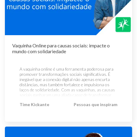
Vaquinha Online para causas sociais: impacte o
mundo com solidariedade
A vaquinha online é uma ferramenta poderosa para
promover transformações sociais significativas. É
inegável que a conexão digital não apenas encurta
distâncias, mas também fortalece e impulsiona os
laços de solidariedade. Com as vaquinhas, as causas
sociais ganharam uma aliada capaz de transformar
intenções altruístas em ações concretas! Neste
Time Kickante
Pessoas que inspiram
artigo vamos falar sobre a importância e o impacto
dessa conexão entre a vaquinha online e as causas
sociais, além de exemplificar ações reais que
modificam positivamente o mundo. Aproveite para
conferir no Guia de Navegação abaixo os temas que
você vai encontrar por aqui hoje: O que são causas
sociais? Por que a vaquinha online é uma aliada