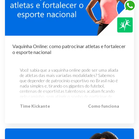
Vaquinha Online: como patrocinar atletas e fortalecer
o esporte nacional
Você sabia que a vaquinha online pode ser uma aliada
de atletas das mais variadas modalidades? Sabemos
que depender de patrocínio esportivo no Brasil não é
nada simples e, tirando os gigantes do futebol,
centenas de esportistas talentosos acabam ficando
pelo caminho, sem atingir o sonho de participar de
grandes eventos, como as Olimpíadas. Hoje vamos
Time Kickante
Como funciona
entender como fazer uma vaquinha pode ser o
impulso que o esporte brasileiro precisa! Em 2024
teremos as Olimpíadas de Paris e, com certeza,
atletas de esportes menos conhecidos e badalados
estão enfrentando o desafio de conseguir recursos
para seguir com os treinos, tão necessários para os
bons resultados na competição. Por isso, confira no