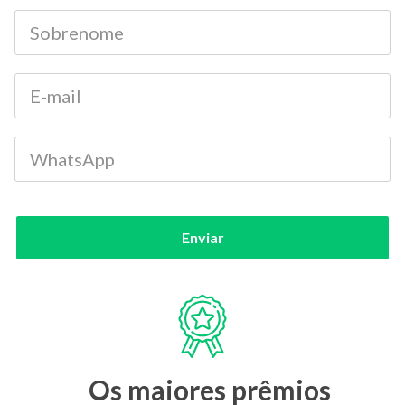
acessível para potenciais apoiadores. Outra
vantagem da Kickante é que fornecemos todo o
suporte para criação e divulgação da sua campanha,
com conteúdos exclusivos e riquíssimos para que seu
financiamento coletivo seja um sucesso! Quer se
aprofundar mais antes de escolher? Confira o
episódio do nosso podcast “Plataforma de
Financiamento: como escolher a melhor opção?” E
agora? Temos certeza que depois desse tutorial você
sentiu vontade de dar o primeiro passo para tirar
esse projeto do papel! Saiba que o time Kickante está
aqui para apoiá-lo nessa caminhada! Conte com a
gente!
Enviar
Os maiores prêmios