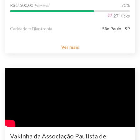
R$ 3.500,00
Flexível
70
%
27
Kicks
Caridade e Filantropia
São Paulo - SP
Ver mais
Vakinha da Associação Paulista de