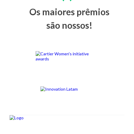
Os maiores prêmios
são nossos!