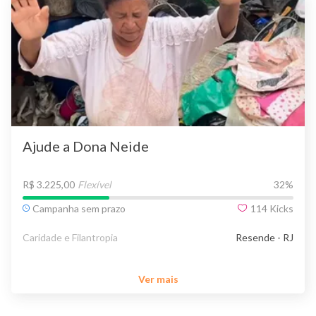
Ajude a Dona Neide
R$ 3.225,00
Flexível
32
%
Campanha sem prazo
114
Kicks
Caridade e Filantropia
Resende - RJ
Ver mais