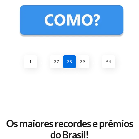
1
. . .
37
38
39
. . .
54
Os maiores recordes e prêmios
do Brasil!