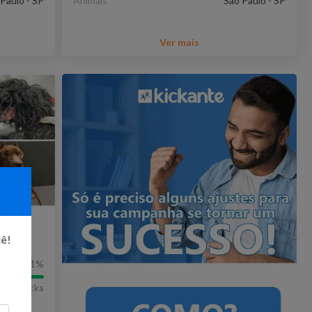
Paulo - SP
Animais
São Paulo - SP
Ver mais
s da
cê!
101
%
2239
Kicks