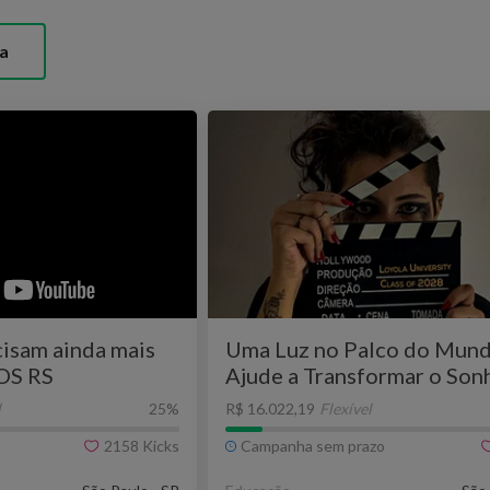
a
cisam ainda mais
Uma Luz no Palco do Mund
SOS RS
Ajude a Transformar o Son
Luisa em Realidade
l
25
%
R$ 16.022,19
Flexível
2158
Kicks
Campanha sem prazo