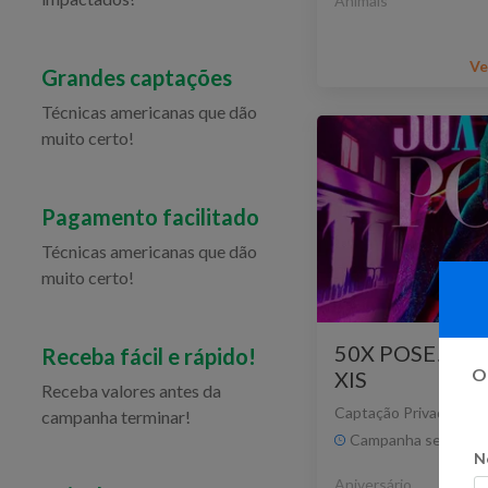
Animais
Ve
Grandes captações
Técnicas americanas que dão
muito certo!
Pagamento facilitado
Técnicas americanas que dão
muito certo!
50X POSE! Fest
Receba fácil e rápido!
Oi
XIS
Receba valores antes da
Captação Privada
Flex
campanha terminar!
Campanha sem praz
N
Aniversário