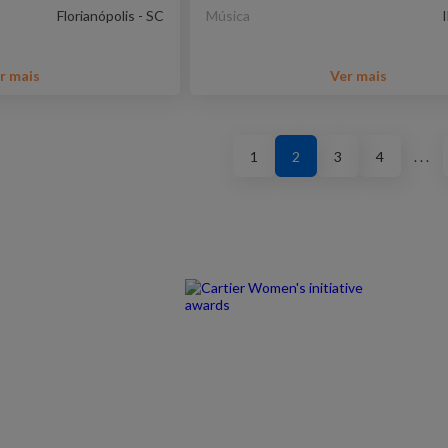
Florianópolis - SC
Música
r mais
Ver mais
1
2
3
4
. . .