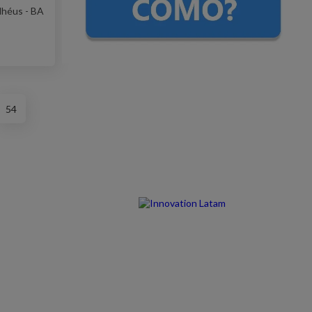
Ilhéus - BA
54