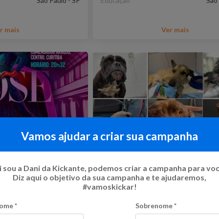
São Paulo - SP
Educação
São 
r mais
Ver mais
Vamos ajudar a criar sua campanha
a de 50 anos do
Somos muitos e precisamo
 sou a Dani da Kickante, podemos criar a campanha para vo
sua ajuda!
Diz aqui o objetivo da sua campanha e te ajudaremos,
ível
R$ 100.825,00
Flexível
#vamoskickar!
o
ome
*
Sobrenome
*
Curitiba - PR