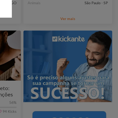
polis - GO
Animais
São Paulo - SP
Ver mais
eto:
anções
56
%
94
Kicks