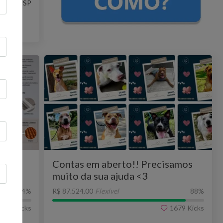
Paulo - SP
ja do
Contas em aberto!! Precisamos
m
muito da sua ajuda <3
4
%
R$ 87.524,00
Flexível
88
%
22
Kicks
1679
Kicks