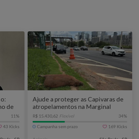
o:
Ajude a proteger as Capivaras de
ho de
atropelamentos na Marginal
Pinheiros
11
%
R$ 15.430,62
Flexível
34
%
43
Kicks
Campanha sem prazo
169
Kicks