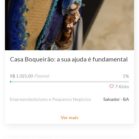
Casa Boqueirão: a sua ajuda é fundamental
R$ 1.025,00
Flexível
1
%
7
Kicks
Empreendedorismo e Pequenos Negócios
Salvador - BA
Ver mais