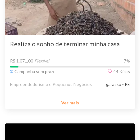
Realiza o sonho de terminar minha casa
R$ 1.071,00
Flexível
7
%
Campanha sem prazo
44
Kicks
Empreendedorismo e Pequenos Negócios
Igarassu - PE
Ver mais