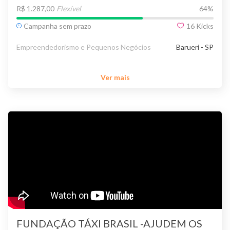
R$ 1.287,00
Flexível
64
%
Campanha sem prazo
16
Kicks
Empreendedorismo e Pequenos Negócios
Barueri - SP
Ver mais
FUNDAÇÃO TÁXI BRASIL -AJUDEM OS