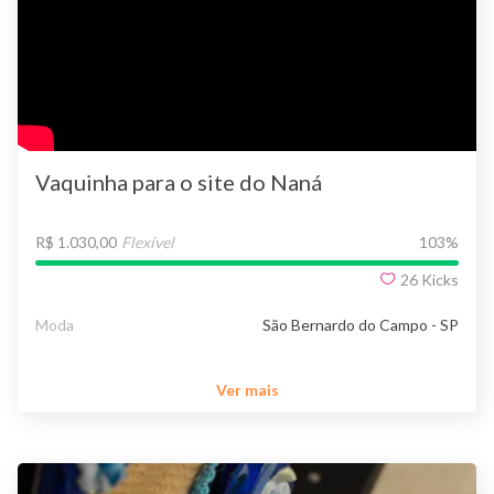
Vaquinha para o site do Naná
R$ 1.030,00
Flexível
103
%
26
Kicks
Moda
São Bernardo do Campo - SP
Ver mais