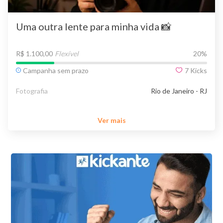
Uma outra lente para minha vida 📸
R$ 1.100,00
Flexível
20
%
Campanha sem prazo
7
Kicks
Fotografia
Rio de Janeiro - RJ
Ver mais