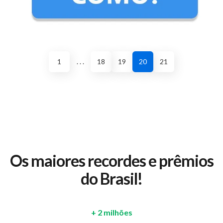
1
. . .
18
19
20
21
Os maiores recordes e prêmios
do Brasil!
+ 2 milhões