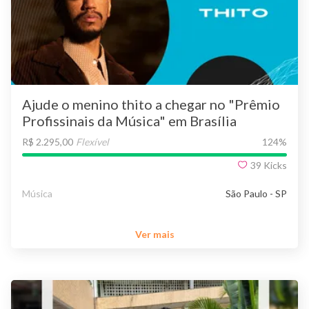
Ajude o menino thito a chegar no "Prêmio
Profissinais da Música" em Brasília
R$ 2.295,00
Flexível
124
%
39
Kicks
Música
São Paulo - SP
Ver mais