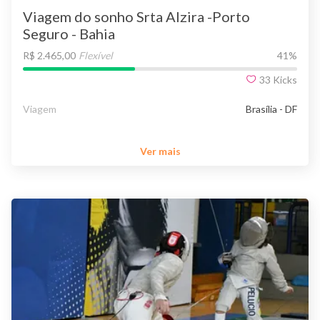
Viagem do sonho Srta Alzira -Porto
Seguro - Bahia
R$ 2.465,00
Flexível
41
%
33
Kicks
Viagem
Brasília - DF
Ver mais