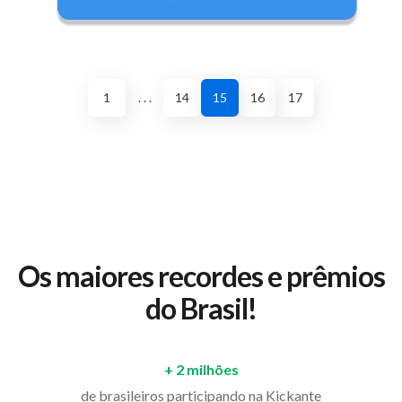
1
. . .
14
15
16
17
Os maiores recordes e prêmios
do Brasil!
+ 2 milhões
de brasileiros participando na Kickante