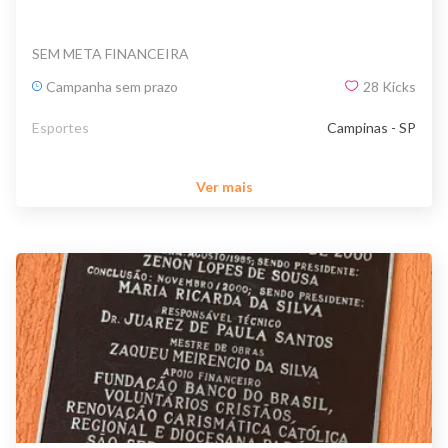
SEM META FINANCEIRA
Campanha sem prazo
28
Kicks
Esportes
Campinas - SP
Ver mais