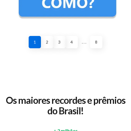
1
2
3
4
. . .
8
Os maiores recordes e prêmios
do Brasil!
+ 2 milhões