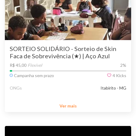
SORTEIO SOLIDÁRIO - Sorteio de Skin
Faca de Sobrevivência (★) | Aço Azul
R$ 45,00
Flexível
2
%
Campanha sem prazo
4
Kicks
ONGs
Itabirito - MG
Ver mais