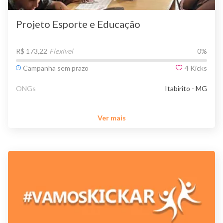
Projeto Esporte e Educação
R$ 173,22
Flexível
0
%
Campanha sem prazo
4
Kicks
ONGs
Itabirito - MG
Ver mais