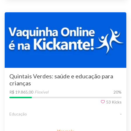
Quintais Verdes: saúde e educação para
crianças
R$ 19.865,00
Flexível
20
%
53
Kicks
Educação
-