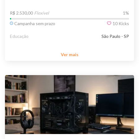
R$ 2.530,00
Flexível
1
%
Campanha sem prazo
10
Kicks
Educação
São Paulo - SP
Ver mais