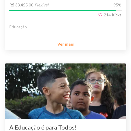
R$ 33.455,00
Flexível
95
%
214
Kicks
Educação
-
Ver mais
A Educação é para Todos!