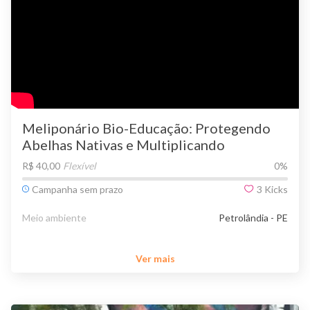
Meliponário Bio-Educação: Protegendo
Abelhas Nativas e Multiplicando
Conhecimento
R$ 40,00
Flexível
0
%
Campanha sem prazo
3
Kicks
Meio ambiente
Petrolândia - PE
Ver mais