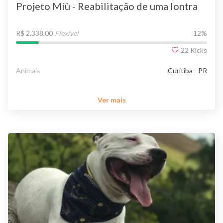
Projeto Míù - Reabilitação de uma lontra
R$ 2.338,00
Flexível
12
%
22
Kicks
Animais
Curitiba - PR
Ver mais