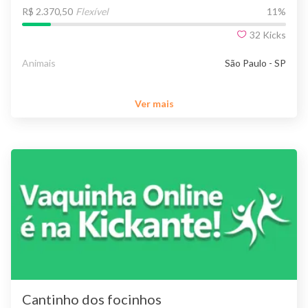
R$ 2.370,50
Flexível
11
%
32
Kicks
Animais
São Paulo - SP
Ver mais
Cantinho dos focinhos