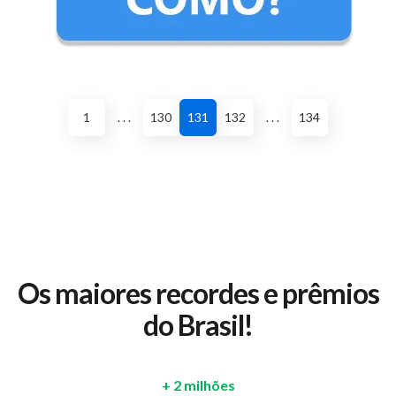
1
. . .
130
131
132
. . .
134
Os maiores recordes e prêmios
do Brasil!
+ 2 milhões