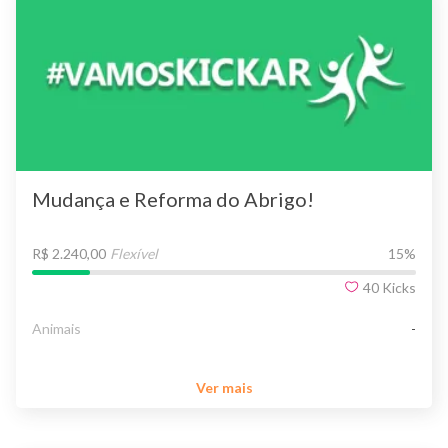
Mudança e Reforma do Abrigo!
R$ 2.240,00
Flexível
15
%
40
Kicks
Animais
-
Ver mais