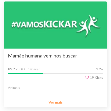
Mamãe humana vem nos buscar
R$ 2.230,00
Flexível
37
%
19
Kicks
Animais
-
Ver mais