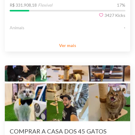
R$ 331.908,18
Flexível
17
%
3427
Kicks
Animais
-
Ver mais
COMPRAR A CASA DOS 45 GATOS