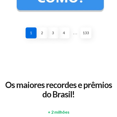
1
2
3
4
. . .
133
Os maiores recordes e prêmios
do Brasil!
+ 2 milhões