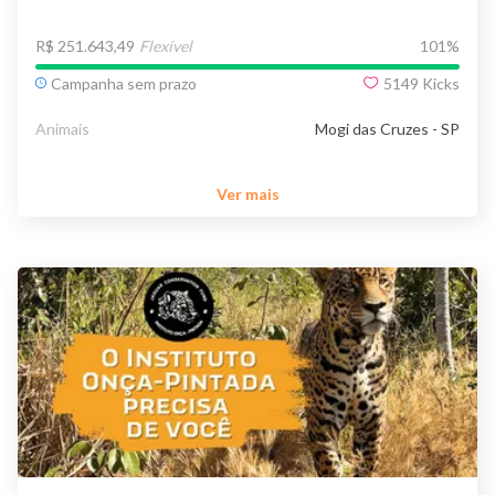
R$ 251.643,49
Flexível
101
%
Campanha sem prazo
5149
Kicks
Animais
Mogi das Cruzes - SP
Ver mais