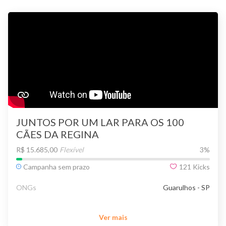
JUNTOS POR UM LAR PARA OS 100
CÃES DA REGINA
R$ 15.685,00
Flexível
3
%
Campanha sem prazo
121
Kicks
ONGs
Guarulhos - SP
Ver mais