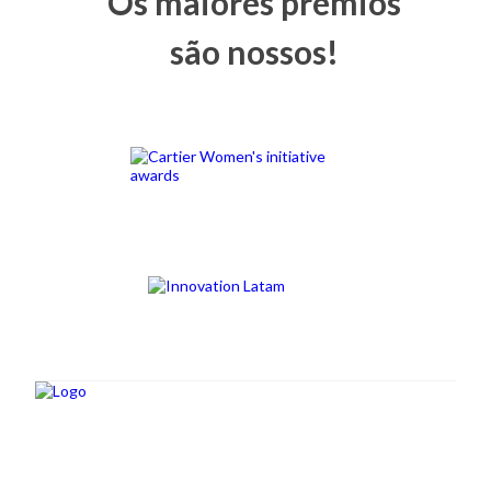
Os maiores prêmios
são nossos!