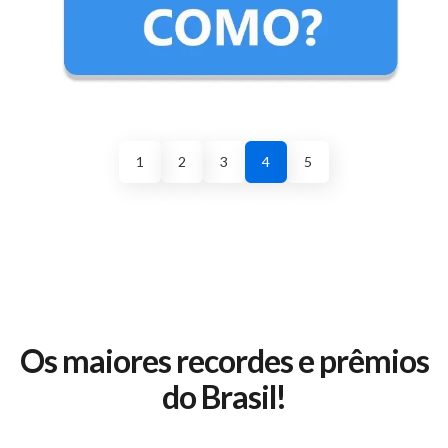
1
2
3
4
5
Os maiores recordes e prêmios
do Brasil!