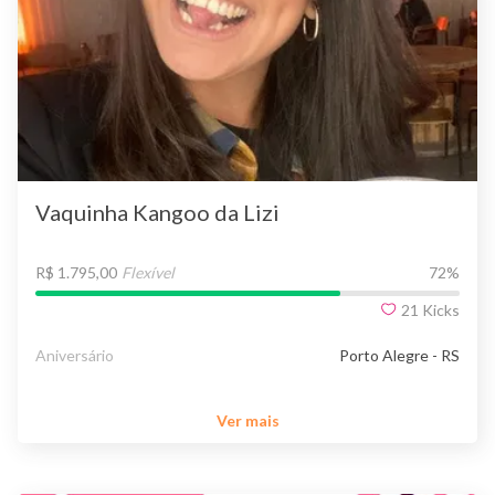
Vaquinha Kangoo da Lizi
R$ 1.795,00
Flexível
72
%
21
Kicks
Aniversário
Porto Alegre - RS
Ver mais