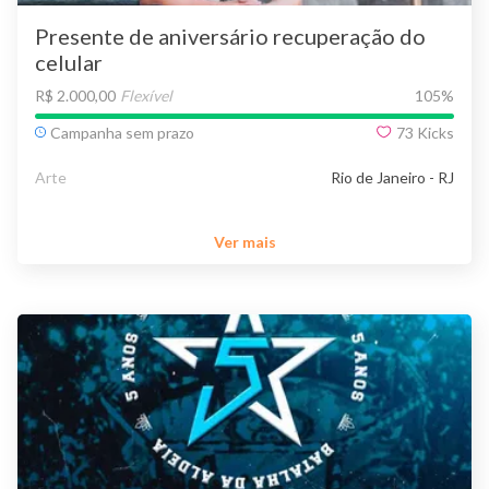
Presente de aniversário recuperação do
celular
R$ 2.000,00
Flexível
105
%
Campanha sem prazo
73
Kicks
Arte
Rio de Janeiro - RJ
Ver mais