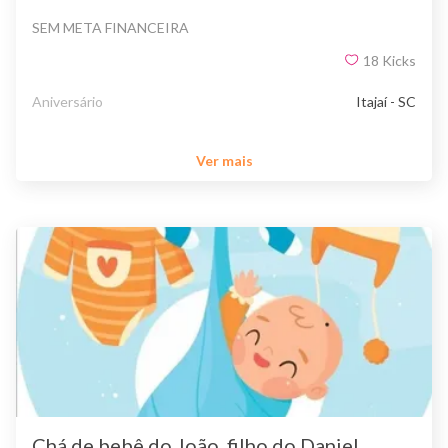
SEM META FINANCEIRA
18
Kicks
Aniversário
Itajaí - SC
Ver mais
Chá de bebê do João, filho do Daniel