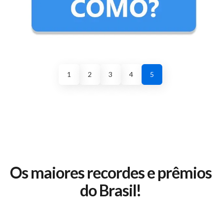
1
2
3
4
5
Os maiores recordes e prêmios
do Brasil!