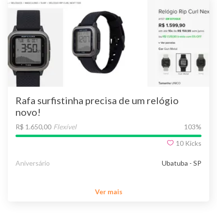
Rafa surfistinha precisa de um relógio
novo!
R$ 1.650,00
Flexível
103
%
10
Kicks
Aniversário
Ubatuba - SP
Ver mais