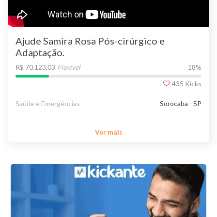
Ajude Samira Rosa Pós-cirúrgico e
Adaptação.
R$ 70.123,03
Flexível
18
%
435
Kicks
Saúde e Emergências
Sorocaba - SP
Ver mais