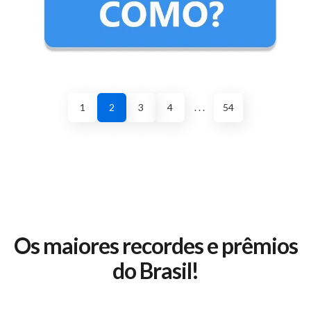
1
2
3
4
. . .
54
Os maiores recordes e prêmios
do Brasil!