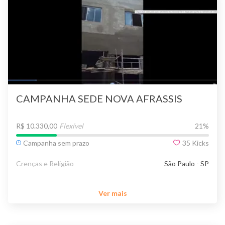
CAMPANHA SEDE NOVA AFRASSIS
R$ 10.330,00
Flexível
21
%
Campanha sem prazo
35
Kicks
Crenças e Religião
São Paulo - SP
Ver mais