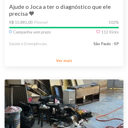
Ajude o Joca a ter o diagnóstico que ele
precisa 🧡
R$ 15.881,00
Flexível
102
%
Campanha sem prazo
112
Kicks
Saúde e Emergências
São Paulo - SP
Ver mais