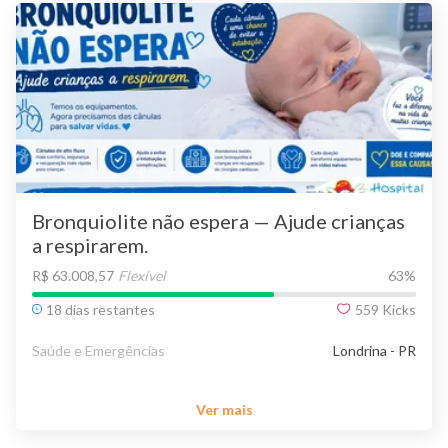
Bronquiolite não espera — Ajude crianças
a respirarem.
R$ 63.008,57
Flexível
63
%
18 dias restantes
559
Kicks
Saúde e Emergências
Londrina - PR
Ver mais