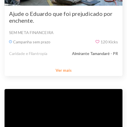
Ajude o Eduardo que foi prejudicado por
enchente.
SEM META FINANCEIRA
Campanha sem prazo
120
Kicks
Caridade e Filantropia
Almirante Tamandaré - PR
Ver mais