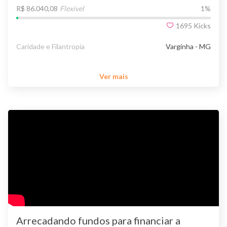
R$ 86.040,08
Flexível
1
%
1695
Kicks
Caridade e Filantropia
Varginha - MG
Ver mais
Arrecadando fundos para financiar a