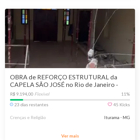
OBRA de REFORÇO ESTRUTURAL da
CAPELA SÃO JOSÉ no Rio de Janeiro -
AJUDE-NOS!
R$ 9.194,00
Flexível
11
%
23 dias restantes
45
Kicks
Crenças e Religião
Iturama - MG
Ver mais