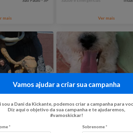
São Paulo - SP
Saúde e Emergências
Indai
r mais
Ver mais
Vamos ajudar a criar sua campanha
 em uma cachoeira
Transforme Vidas: Ajude-n
conquista do nosso espaço
 sou a Dani da Kickante, podemos criar a campanha para vo
Diz aqui o objetivo da sua campanha e te ajudaremos,
40
%
R$ 10.515,00
Flexível
#vamoskickar!
o
23
Kicks
Campanha sem prazo
ome
*
Sobrenome
*