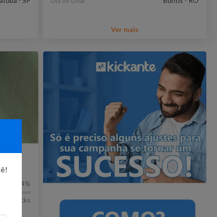
atuba - SP
Dia de Doar
Buritis - RO
Ver mais
os na
!
cê!
4
%
15
Kicks