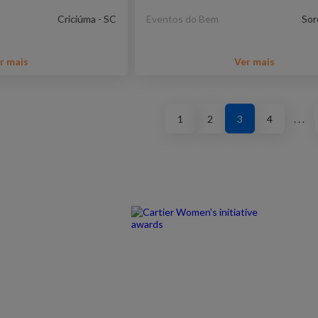
Criciúma - SC
Eventos do Bem
Sor
r mais
Ver mais
1
2
3
4
. . .