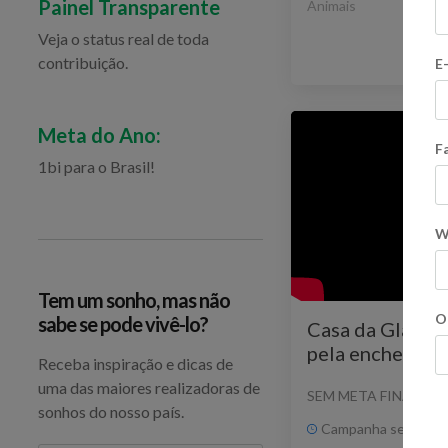
Painel Transparente
Animais
Veja o status real de toda
contribuição.
E
Ve
Meta do Ano:
F
1bi para o Brasil!
W
Tem um sonho, mas não
O
sabe se pode vivê-lo?
Casa da Gláucia 
pela enchente e
Receba inspiração e dicas de
Vamos ajudar!
uma das maiores realizadoras de
SEM META FINANCEI
sonhos do nosso país.
Campanha sem praz