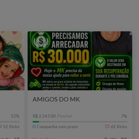
AMIGOS DO MK
52
%
R$ 2.147,00
Flexível
7
%
52
Kicks
Campanha sem prazo
62
Kicks