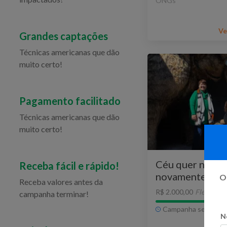
ONGs
Ve
Grandes captações
Técnicas americanas que dão
muito certo!
Pagamento facilitado
Técnicas americanas que dão
muito certo!
Céu quer nadar
Receba fácil e rápido!
novamente!!!
Oi
Receba valores antes da
R$ 2.000,00
Flexível
campanha terminar!
Campanha sem praz
N