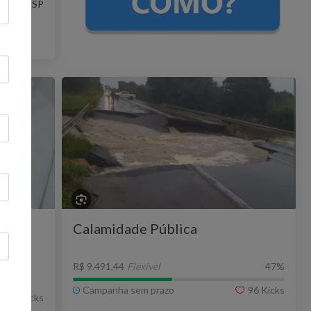
Paulo - SP
Calamidade Pública
R$ 9.491,44
Flexível
47
%
Campanha sem prazo
96
Kicks
45
Kicks