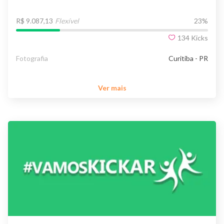
R$ 9.087,13
Flexível
23
%
134
Kicks
Fotografia
Curitiba - PR
Ver mais