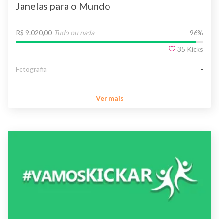
Janelas para o Mundo
R$ 9.020,00
Tudo ou nada
96
%
35
Kicks
Fotografia
-
Ver mais