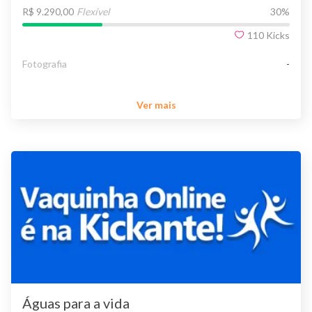
R$ 9.290,00
Flexível
30
%
110
Kicks
Fotografia
-
Ver mais
Águas para a vida