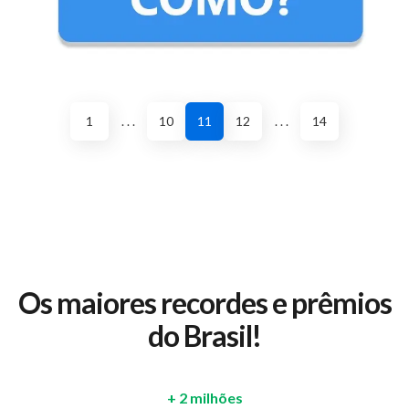
1
. . .
10
11
12
. . .
14
Os maiores recordes e prêmios
do Brasil!
+ 2 milhões