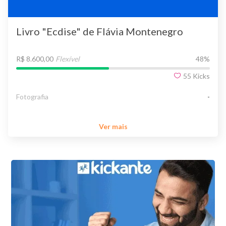
Livro "Ecdise" de Flávia Montenegro
R$ 8.600,00
Flexível
48
%
55
Kicks
Fotografia
-
Ver mais