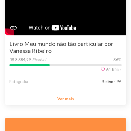
Livro Meu mundo não tão particular por
Vanessa Ribeiro
R$ 8.384,99
Flexível
36
%
64
Kicks
Fotografia
Belém - PA
Ver mais