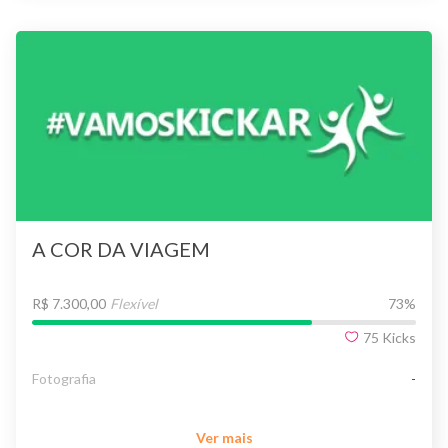
A COR DA VIAGEM
R$ 7.300,00
Flexível
73
%
75
Kicks
Fotografia
-
Ver mais