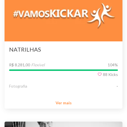
NATRILHAS
R$ 8.281,00
Flexível
104
%
88
Kicks
Fotografia
-
Ver mais