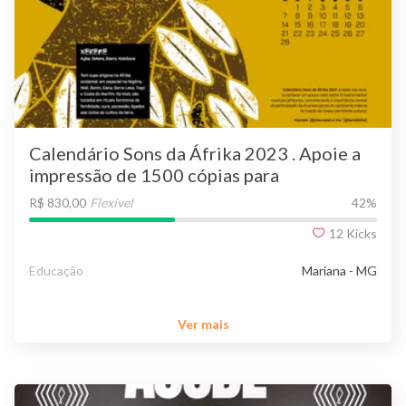
Calendário Sons da Áfrika 2023 . Apoie a
impressão de 1500 cópias para
distribuição em escolas públicas
R$ 830,00
Flexível
42
%
brasileiras
12
Kicks
Educação
Mariana - MG
Ver mais