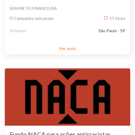
SEM META FINANCEIRA
Campanha sem prazo
17
Kicks
Ativismo
São Paulo - SP
Ver mais
Fundo NACA para ações antirracistas