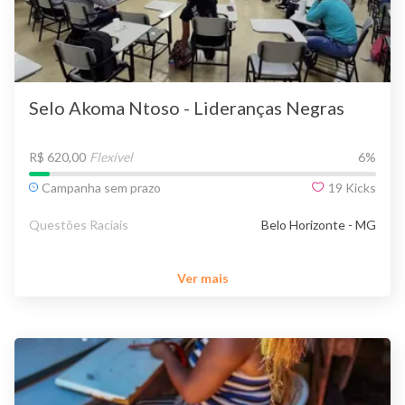
Selo Akoma Ntoso - Lideranças Negras
R$ 620,00
Flexível
6
%
Campanha sem prazo
19
Kicks
Questões Raciais
Belo Horizonte - MG
Ver mais