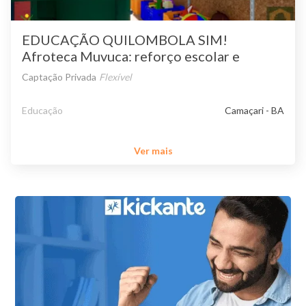
EDUCAÇÃO QUILOMBOLA SIM!
Afroteca Muvuca: reforço escolar e
contação de história etnico-racial
Captação Privada
Flexível
Educação
Camaçari - BA
Ver mais