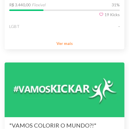
R$ 3.440,00
Flexível
31
%
19
Kicks
LGBT
-
Ver mais
"VAMOS COLORIR O MUNDO?!"