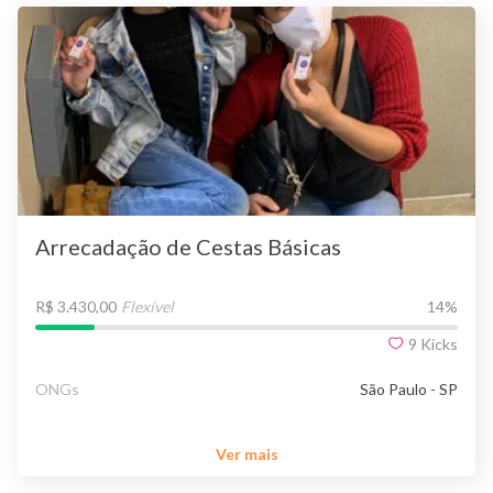
Arrecadação de Cestas Básicas
R$ 3.430,00
Flexível
14
%
9
Kicks
ONGs
São Paulo - SP
Ver mais