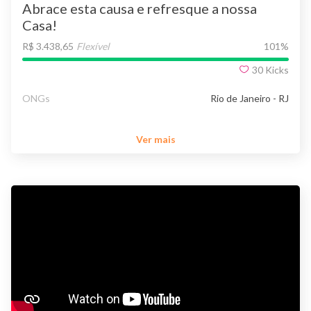
Abrace esta causa e refresque a nossa
Casa!
R$ 3.438,65
Flexível
101
%
30
Kicks
ONGs
Rio de Janeiro - RJ
Ver mais