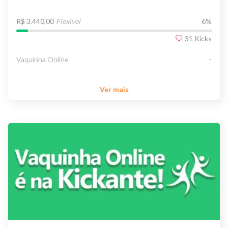
R$ 3.440,00
Flexível
6
%
31
Kicks
Vaquinha Online
-
Ver mais