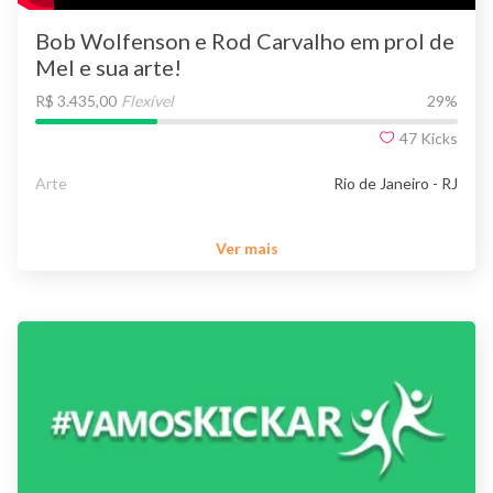
Bob Wolfenson e Rod Carvalho em prol de
Mel e sua arte!
R$ 3.435,00
Flexível
29
%
47
Kicks
Arte
Rio de Janeiro - RJ
Ver mais