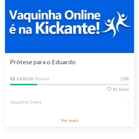
Prótese para o Eduardo
R$ 3.430,00
Flexível
23
%
31
Kicks
Vaquinha Online
-
Ver mais