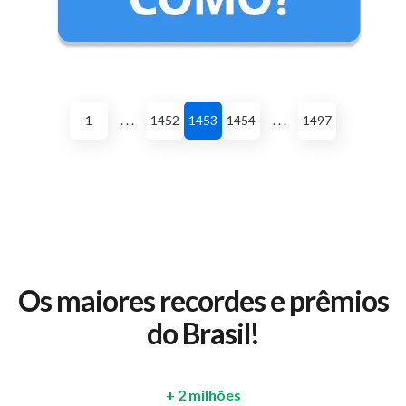
1
. . .
1452
1453
1454
. . .
1497
Os maiores recordes e prêmios
do Brasil!
+ 2 milhões