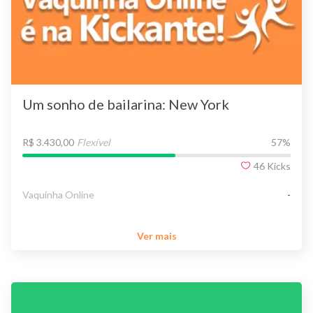
Um sonho de bailarina: New York
R$ 3.430,00
Flexível
57
%
46
Kicks
Vaquinha Online
-
Ver mais