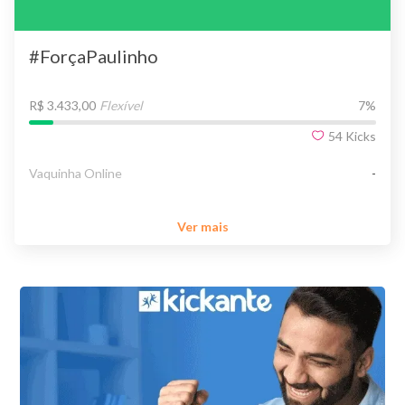
#ForçaPaulinho
R$ 3.433,00
Flexível
7
%
54
Kicks
Vaquinha Online
-
Ver mais