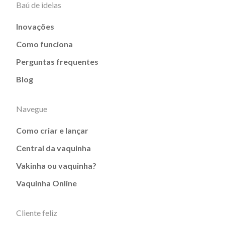
Baú de ideias
(tipo) mais ______(adjetivo) _______ (nome do
produto/branding) Patrocine meu ________ (tipo de
produto): (nome do produto) Dica extra: liste 5
Inovações
palavras que ajudem a definir o seu projeto e depois
crie frases usando apenas essas palavras. Peça ajuda
Como funciona
a amigos e familiares para escolher a melhor opção
antes de lançar sua campanha de crowdfunding. Foco
Perguntas frequentes
no plano de divulgação! Com a sua campanha
lançada, é hora de ter foco total no plano de
Blog
divulgação para fazer essa vaquinha bombar nas
arrecadações! Confira algumas dicas que vão te
ajudar nesse processo: Faça uma lista com as
pessoas ligadas diretamente a você (pessoal,
Navegue
profissional ou empresarial) e peça apoio. Pode ser
por e-mail ou via WhatsApp. Pesquise blogs e páginas
Como criar e lançar
relacionadas ao seu meio e envie o link da sua
campanha de crowdfunding com uma pequena
Central da vaquinha
apresentação do seu projeto. Compartilhe
imediatamente no Facebook, Twitter, Linkedin,
Vakinha ou vaquinha?
Instagram, Tik Tok, entre outros. Isso deve ser feito
imediatamente! Divulgue sua vaquinha todos os dias!
Vaquinha Online
Esse esforço e dedicação vão fazer toda diferença no
resultado final do seu projeto. Confira aqui 7 formas
eficientes de divulgar sua campanha de crowdfunding ​
Diferenciais da Kickante para sua campanha de
Cliente feliz
crowdfunding Quer entender porque a Kickante é o