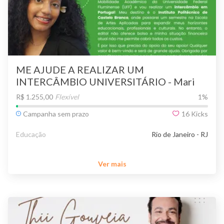
ME AJUDE A REALIZAR UM
INTERCÂMBIO UNIVERSITÁRIO - Mari
em Portugal
R$ 1.255,00
Flexível
1
%
Campanha sem prazo
16
Kicks
Educação
Rio de Janeiro - RJ
Ver mais