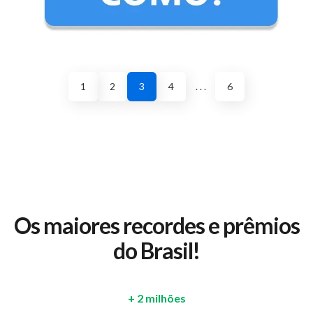
1
2
3
4
. . .
6
Os maiores recordes e prêmios
do Brasil!
+ 2 milhões