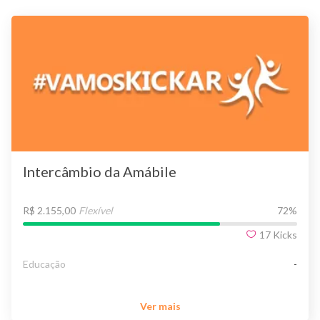
Intercâmbio da Amábile
R$ 2.155,00
Flexível
72
%
17
Kicks
Educação
-
Ver mais