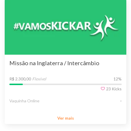
Missão na Inglaterra / Intercâmbio
R$ 2.300,00
Flexível
12
%
23
Kicks
Vaquinha Online
-
Ver mais