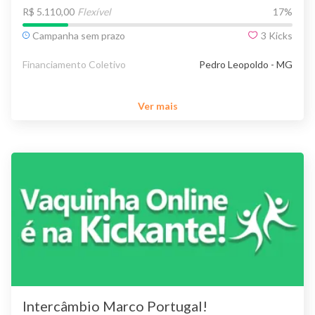
R$ 5.110,00
Flexível
17
%
Campanha sem prazo
3
Kicks
Financiamento Coletivo
Pedro Leopoldo - MG
Ver mais
Intercâmbio Marco Portugal!