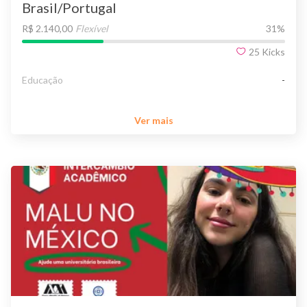
Brasil/Portugal
R$ 2.140,00
Flexível
31
%
25
Kicks
Educação
-
Ver mais