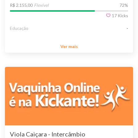
R$ 2.155,00
Flexível
72
%
17
Kicks
Educação
-
Ver mais
Viola Caiçara - Intercâmbio