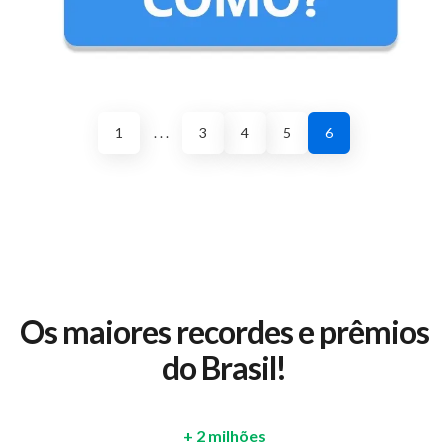
1
. . .
3
4
5
6
Os maiores recordes e prêmios
do Brasil!
+ 2 milhões