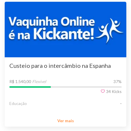
Custeio para o intercâmbio na Espanha
R$ 1.540,00
Flexível
37
%
34
Kicks
Educação
-
Ver mais