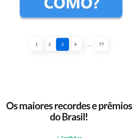
1
2
3
4
. . .
77
Os maiores recordes e prêmios
do Brasil!
+ 2 milhões