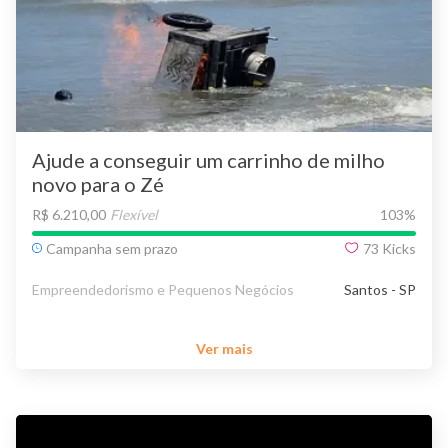
Ajude a conseguir um carrinho de milho
novo para o Zé
R$ 6.210,00
Flexível
103
%
Campanha sem prazo
73
Kicks
Empreendedorismo e Pequenos Negócios
Santos - SP
Ver mais