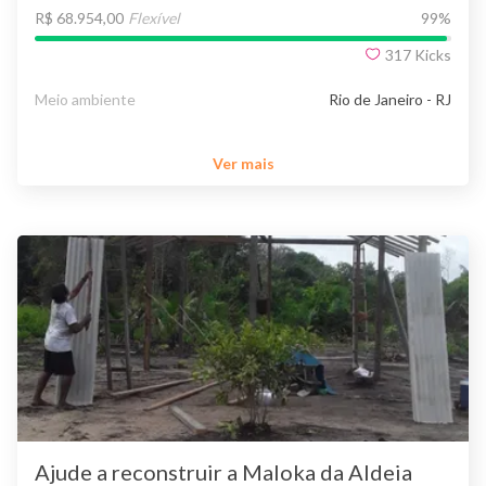
R$ 68.954,00
Flexível
99
%
317
Kicks
Meio ambiente
Rio de Janeiro - RJ
Ver mais
Ajude a reconstruir a Maloka da Aldeia