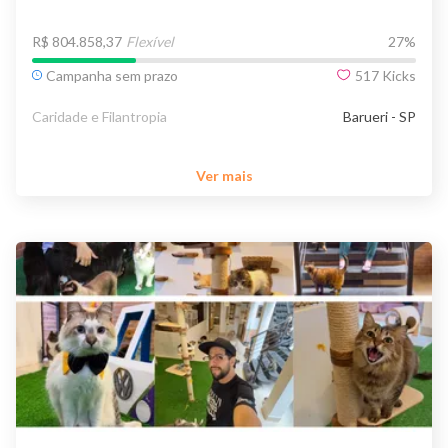
R$ 804.858,37
Flexível
27
%
Campanha sem prazo
517
Kicks
Caridade e Filantropia
Barueri - SP
Ver mais