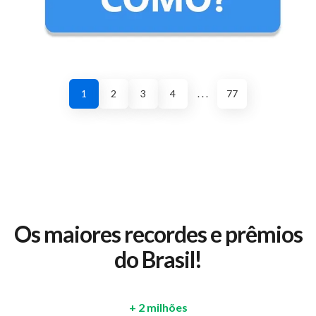
1
2
3
4
. . .
77
Os maiores recordes e prêmios
do Brasil!
+ 2 milhões