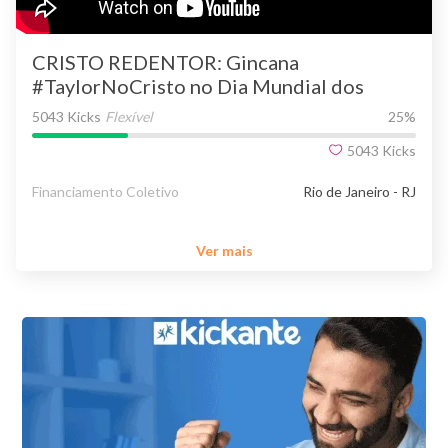
CRISTO REDENTOR: Gincana
#TaylorNoCristo no Dia Mundial dos
Pobres
5043 Kicks
Flexível
25
%
5043
Kicks
Financiamento Coletivo
Rio de Janeiro - RJ
Ver mais