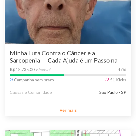
Minha Luta Contra o Câncer e a
Sarcopenia — Cada Ajuda é um Passo na
Minha Cura
R$ 18.735,00
Flexível
47
%
Campanha sem prazo
51
Kicks
Causas e Comunidade
São Paulo - SP
Ver mais