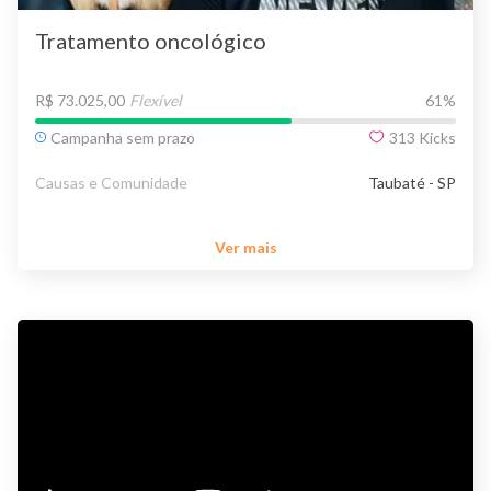
Tratamento oncológico
R$ 73.025,00
Flexível
61
%
Campanha sem prazo
313
Kicks
Causas e Comunidade
Taubaté - SP
Ver mais