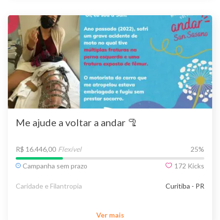
Me ajude a voltar a andar 🦿
R$ 16.446,00
Flexível
25
%
Campanha sem prazo
172
Kicks
Caridade e Filantropia
Curitiba - PR
Ver mais