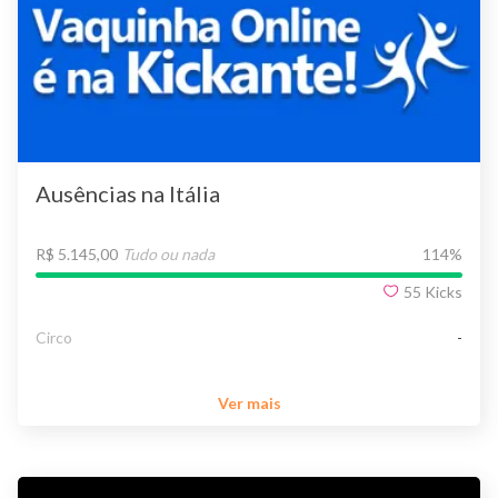
Ausências na Itália
R$ 5.145,00
Tudo ou nada
114
%
55
Kicks
Circo
-
Ver mais