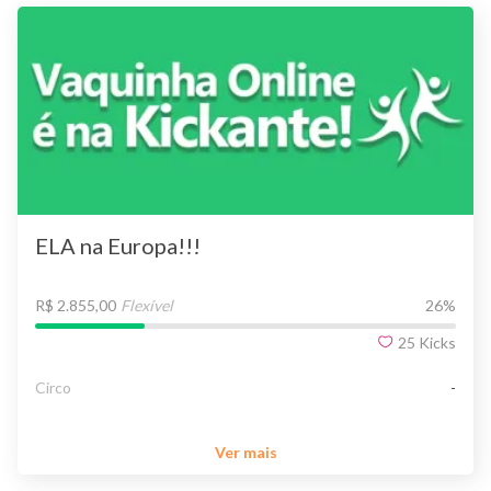
ELA na Europa!!!
R$ 2.855,00
Flexível
26
%
25
Kicks
Circo
-
Ver mais