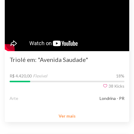
Triolé em: "Avenida Saudade"
R$ 4.420,00
Flexível
18
%
38
Kicks
Arte
Londrina - PR
Ver mais