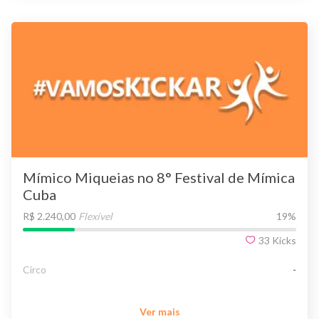
Mímico Miqueias no 8° Festival de Mímica
Cuba
R$ 2.240,00
Flexível
19
%
33
Kicks
Circo
-
Ver mais