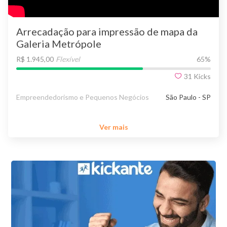
Arrecadação para impressão de mapa da
Galeria Metrópole
R$ 1.945,00
Flexível
65
%
31
Kicks
Empreendedorismo e Pequenos Negócios
São Paulo - SP
Ver mais