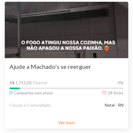
Ajude a Machado’s se reerguer
R$ 1.715,00
Flexível
9
%
Campanha sem prazo
28
Kicks
Causas e Comunidade
Natal - RN
Ver mais