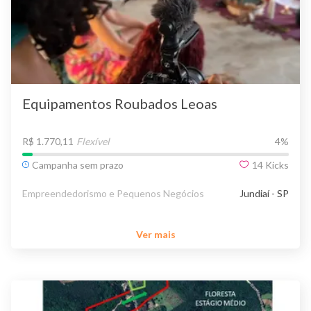
Equipamentos Roubados Leoas
R$ 1.770,11
Flexível
4
%
Campanha sem prazo
14
Kicks
Empreendedorismo e Pequenos Negócios
Jundiaí - SP
Ver mais