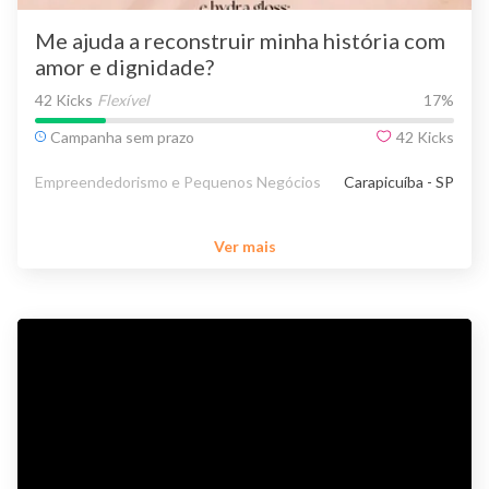
Me ajuda a reconstruir minha história com
amor e dignidade?
42 Kicks
Flexível
17
%
Campanha sem prazo
42
Kicks
Empreendedorismo e Pequenos Negócios
Carapicuíba - SP
Ver mais