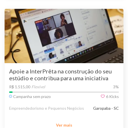
Apoie a InterPrêta na construção do seu
estúdio e contribua para uma iniciativa
que gera trabalho e renda para mulheres
R$ 1.515,00
Flexível
3
%
pretas !
Campanha sem prazo
6
Kicks
Empreendedorismo e Pequenos Negócios
Garopaba - SC
Ver mais