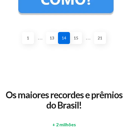
1
. . .
13
14
15
. . .
21
Os maiores recordes e prêmios
do Brasil!
+ 2 milhões