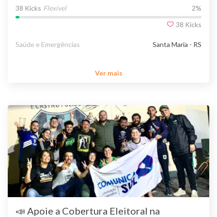
38 Kicks
Flexível
2
%
38
Kicks
Saúde e Emergências
Santa Maria - RS
Ver mais
📣 Apoie a Cobertura Eleitoral na