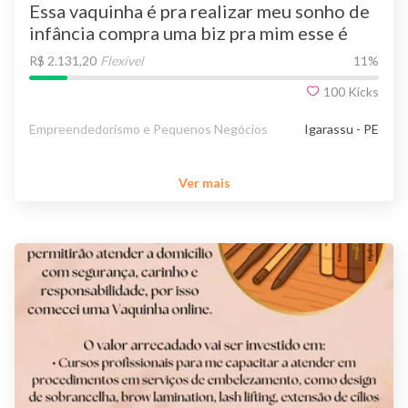
Essa vaquinha é pra realizar meu sonho de
infância compra uma biz pra mim esse é
meu sonho
R$ 2.131,20
Flexível
11
%
100
Kicks
Empreendedorismo e Pequenos Negócios
Igarassu - PE
Ver mais