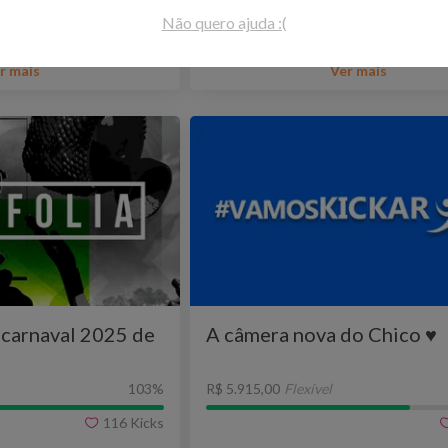
-
Saúde Mental
Rio de J
Não quero ajuda :(
r mais
Ver mais
-carnaval 2025 de
A câmera nova do Chico ♥️
103
%
R$ 5.915,00
Flexível
116
Kicks