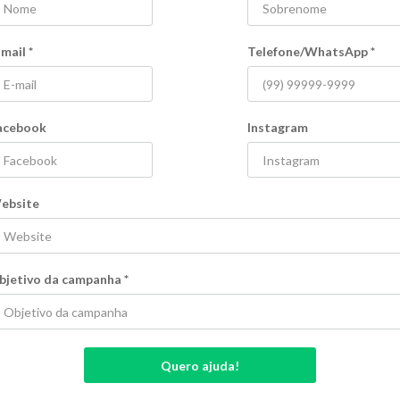
-
Fotografia
-mail
*
Telefone/WhatsApp
*
r mais
Ver mais
acebook
Instagram
ebsite
bjetivo da campanha
*
Ouro Preto e
Ajude o arthur a voltar a te
liberdade
70
%
R$ 6.781,70
Flexível
Quero ajuda!
54
Kicks