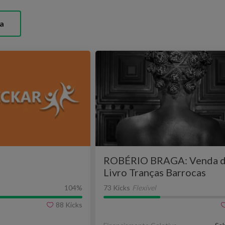
a
ROBÉRIO BRAGA: Venda 
Livro Tranças Barrocas
104
%
73 Kicks
Flexível
88
Kicks