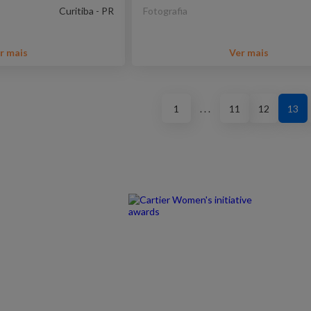
Curitiba - PR
Fotografia
r mais
Ver mais
1
. . .
11
12
13