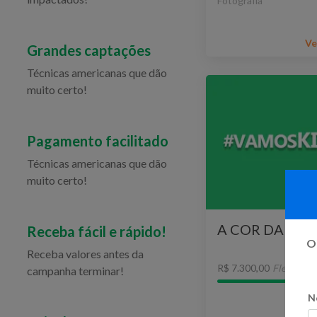
Fotografia
Ve
Grandes captações
Técnicas americanas que dão
muito certo!
Pagamento facilitado
Técnicas americanas que dão
muito certo!
A COR DA VI
Receba fácil e rápido!
Oi
Receba valores antes da
R$ 7.300,00
Flexível
campanha terminar!
N