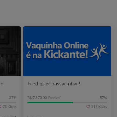
do
Fred quer passarinhar!
37
%
R$ 7.370,00
Flexível
57
%
73
Kicks
117
Kicks