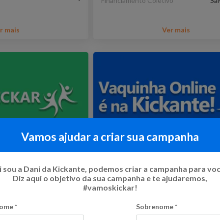
-
Financiamento Coletivo
Sal
r mais
Ver mais
Vamos ajudar a criar sua campanha
AGEM
Calendário Morar em Curit
 sou a Dani da Kickante, podemos criar a campanha para vo
2020
Diz aqui o objetivo da sua campanha e te ajudaremos,
73
%
R$ 7.040,00
Flexível
#vamoskickar!
75
Kicks
ome
*
Sobrenome
*