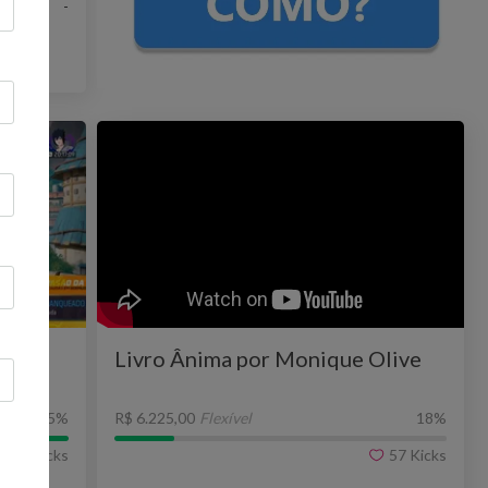
-
r a
Livro Ânima por Monique Olive
565
%
R$ 6.225,00
Flexível
18
%
9
Kicks
57
Kicks