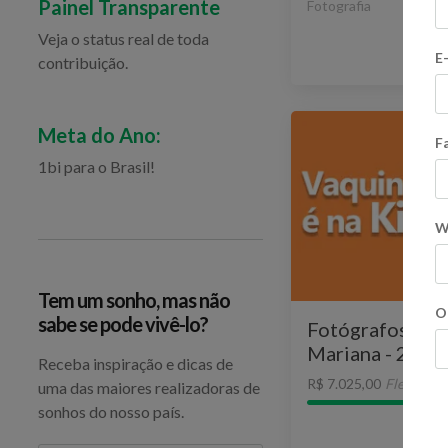
Painel Transparente
Fotografia
Veja o status real de toda
E
contribuição.
Ve
Meta do Ano:
F
1bi para o Brasil!
W
Tem um sonho, mas não
O
sabe se pode vivê-lo?
Fotógrafos em 
Mariana - 2016
Receba inspiração e dicas de
R$ 7.025,00
Flexível
uma das maiores realizadoras de
sonhos do nosso país.