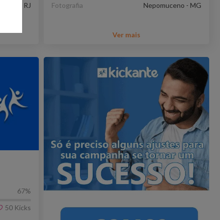
aneiro - RJ
Fotografia
Nepomuceno - MG
Ver mais
67
%
50
Kicks