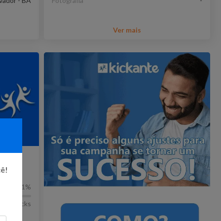
vador - BA
Fotografia
-
Ver mais
iba
cê!
41
%
183
Kicks