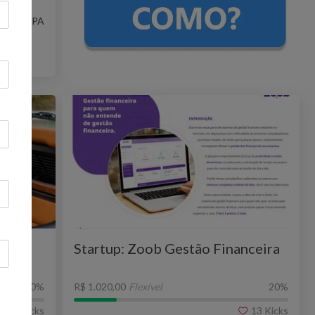
curuí - PA
sanal
Startup: Zoob Gestão Financeira
ns
0
%
R$ 1.020,00
Flexível
20
%
11
Kicks
13
Kicks