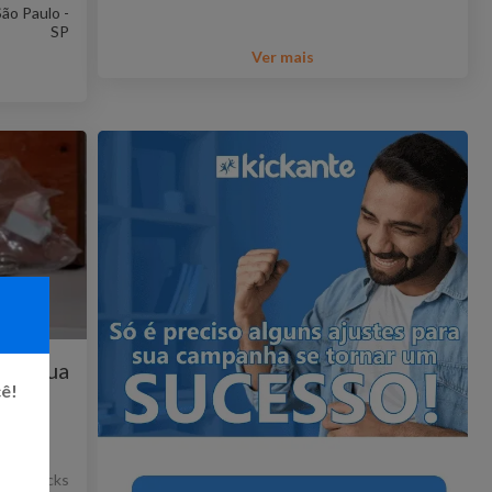
São Paulo -
SP
Ver mais
ontinua
cê!
28
Kicks