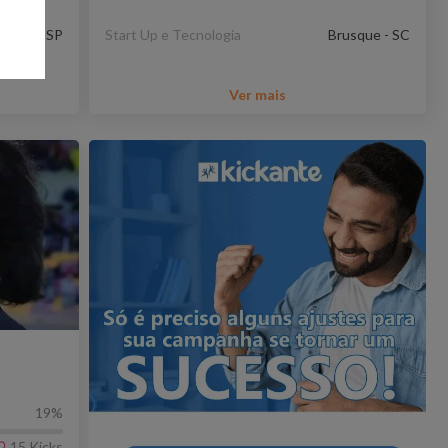
Paulo - SP
Start Up e Tecnologia
Brusque - SC
Ver mais
19
%
15
Kicks