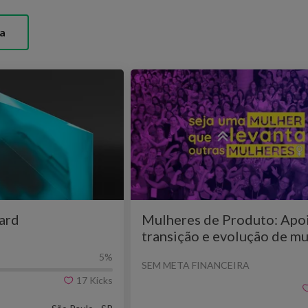
a
ard
Mulheres de Produto: Apoi
transição e evolução de m
na tecnologia
5
%
SEM META FINANCEIRA
17
Kicks