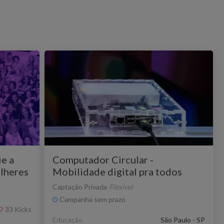
e a
Computador Circular -
ulheres
Mobilidade digital pra todos
Captação Privada
Flexível
Campanha sem prazo
33
Kicks
Educação
São Paulo - SP