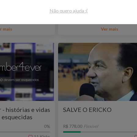
Não quero ajuda :(
São Paulo - SP
Inovação e Design
São 
r mais
Ver mais
 histórias e vidas
SALVE O ERICKO
 esquecidas
0
%
R$ 778,00
Flexível
11
Kicks