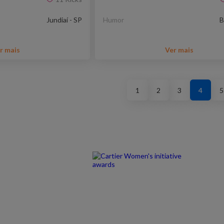
Jundiaí - SP
Humor
B
r mais
Ver mais
1
2
3
4
5