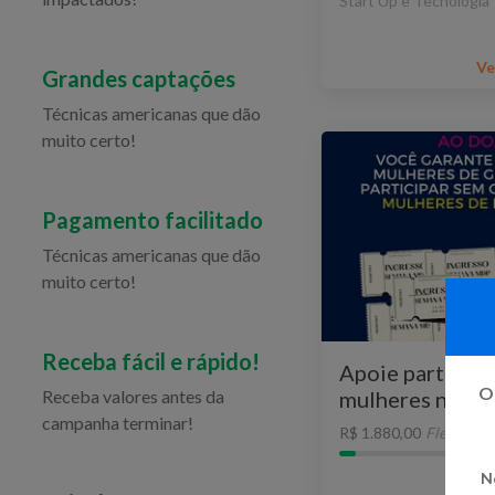
Start Up e Tecnologia
Ve
Grandes captações
Técnicas americanas que dão
muito certo!
Pagamento facilitado
Técnicas americanas que dão
muito certo!
Receba fácil e rápido!
Apoie participa
Oi
Receba valores antes da
mulheres na Se
campanha terminar!
Produto
R$ 1.880,00
Flexível
N