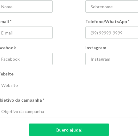
São Paulo - SP
Start Up e Tecnologia
Tu
-mail
*
Telefone/WhatsApp
*
r mais
Ver mais
acebook
Instagram
ebsite
bjetivo da campanha
*
r fundador da
Land Rover Defender Arte
s
Elétrico - Defender Artisa
1
%
R$ 1.047,00
Flexível
Quero ajuda!
12
Kicks
Campanha sem prazo