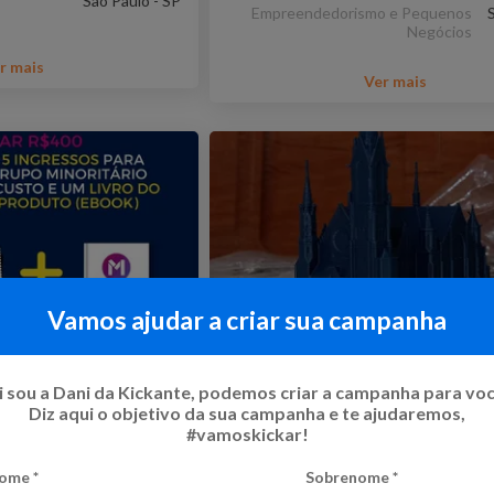
São Paulo - SP
Empreendedorismo e Pequenos
Negócios
r mais
Ver mais
Vamos ajudar a criar sua campanha
ção de mais
Suporte FabLab Camtuc (c
 sou a Dani da Kickante, podemos criar a campanha para vo
mana Mulheres de
abaixo...)
Diz aqui o objetivo da sua campanha e te ajudaremos,
5
%
#vamoskickar!
SEM META FINANCEIRA
8
Kicks
ome
*
Sobrenome
*
Campanha sem prazo