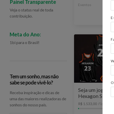
Painel Transparente
Eventos
Veja o status real de toda
contribuição.
E
Ve
Meta do Ano:
F
1bi para o Brasil!
W
Tem um sonho, mas não
sabe se pode vivê-lo?
O
Seja um jogado
Receba inspiração e dicas de
Hexagon Sport
uma das maiores realizadoras de
R$ 1.533,00
Flexível
sonhos do nosso país.