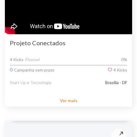
Projeto Conectados
4 Kicks
Flexível
0
%
Campanha sem prazo
4
Kicks
Start Up e Tecnologia
Brasília - DF
Ver mais