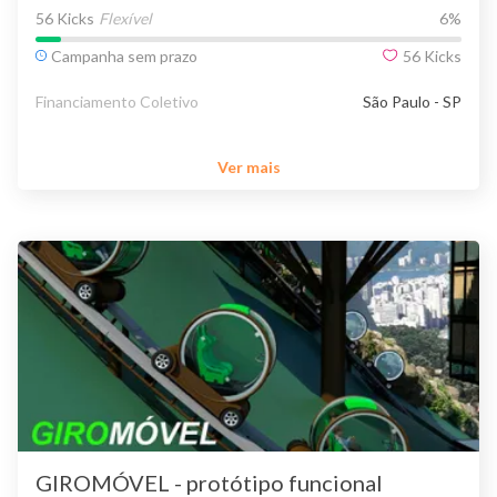
56 Kicks
Flexível
6
%
Campanha sem prazo
56
Kicks
Financiamento Coletivo
São Paulo - SP
Ver mais
GIROMÓVEL - protótipo funcional