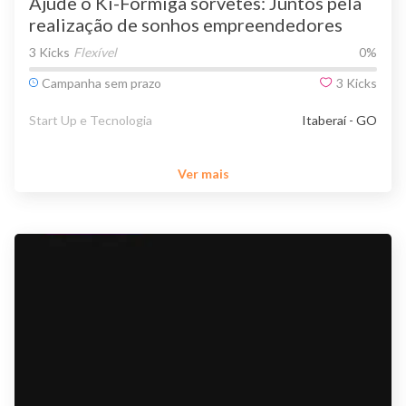
Ajude o Ki-Formiga sorvetes: Juntos pela
realização de sonhos empreendedores
3 Kicks
Flexível
0
%
Campanha sem prazo
3
Kicks
Start Up e Tecnologia
Itaberaí - GO
Ver mais