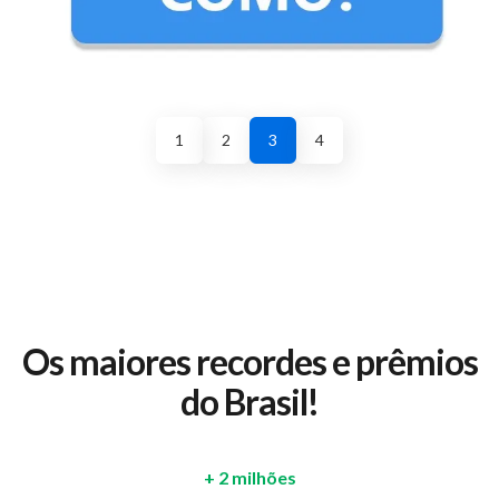
1
2
3
4
Os maiores recordes e prêmios
do Brasil!
+ 2 milhões