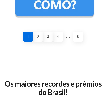
1
2
3
4
. . .
8
Os maiores recordes e prêmios
do Brasil!