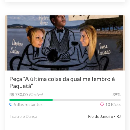
Peça “A última coisa da qual me lembro é
Paquetá”
R$ 780,00
Flexível
39
%
6 dias restantes
10
Kicks
Teatro e Dança
Rio de Janeiro - RJ