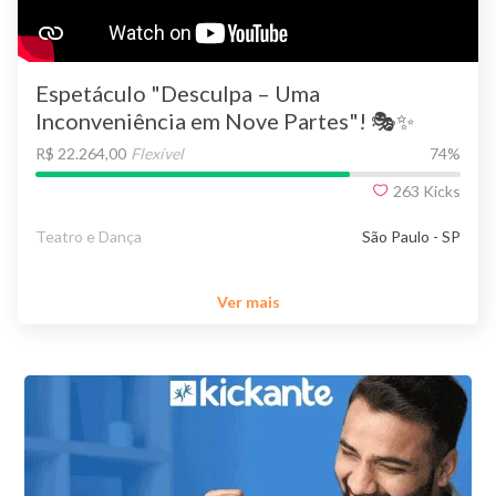
Espetáculo "Desculpa – Uma
Inconveniência em Nove Partes"! 🎭✨
R$ 22.264,00
Flexível
74
%
263
Kicks
Teatro e Dança
São Paulo - SP
Ver mais