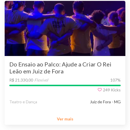
Do Ensaio ao Palco: Ajude a Criar O Rei
Leão em Juiz de Fora
R$ 21.330,00
Flexível
107
%
249
Kicks
Teatro e Dança
Juiz de Fora - MG
Ver mais