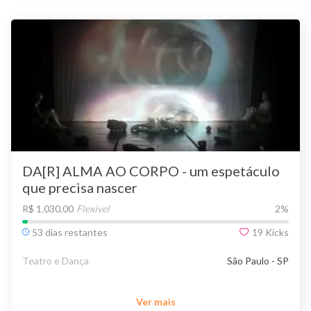
DA[R] ALMA AO CORPO - um espetáculo
que precisa nascer
R$ 1.030,00
Flexível
2
%
53 dias restantes
19
Kicks
Teatro e Dança
São Paulo - SP
Ver mais