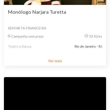
Monólogo Narjara Turetta
SEM META FINANCEIRA
Campanha sem prazo
33
Kicks
Teatro e Dança
Rio de Janeiro - RJ
Ver mais