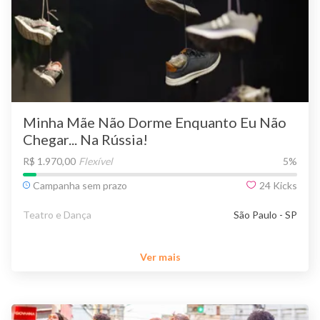
Minha Mãe Não Dorme Enquanto Eu Não
Chegar... Na Rússia!
R$ 1.970,00
Flexível
5
%
Campanha sem prazo
24
Kicks
Teatro e Dança
São Paulo - SP
Ver mais