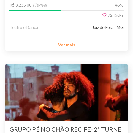
R$ 3.235,00
Flexível
45
%
72
Kicks
Teatro e Dança
Juiz de Fora - MG
Ver mais
GRUPO PÉ NO CHÃO RECIFE- 2ª TURNE