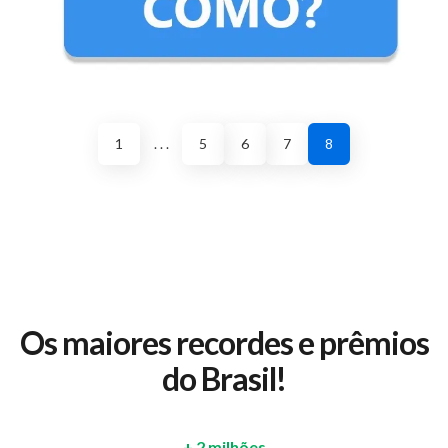
1
. . .
5
6
7
8
Os maiores recordes e prêmios
do Brasil!
+ 2 milhões