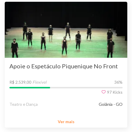
Apoie o Espetáculo Piquenique No Front
R$ 2.539,00
Flexível
36
%
97
Kicks
Teatro e Dança
Goiânia - GO
Ver mais