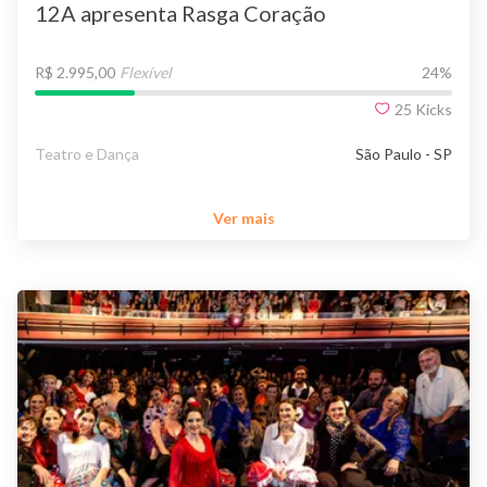
12A apresenta Rasga Coração
R$ 2.995,00
Flexível
24
%
25
Kicks
Teatro e Dança
São Paulo - SP
Ver mais