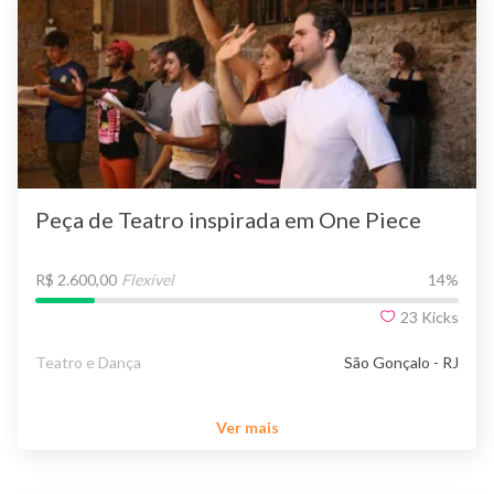
Peça de Teatro inspirada em One Piece
R$ 2.600,00
Flexível
14
%
23
Kicks
Teatro e Dança
São Gonçalo - RJ
Ver mais