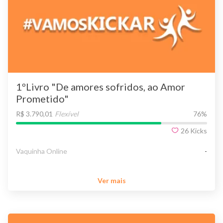
1ºLivro "De amores sofridos, ao Amor
Prometido"
R$ 3.790,01
Flexível
76
%
26
Kicks
Vaquinha Online
-
Ver mais