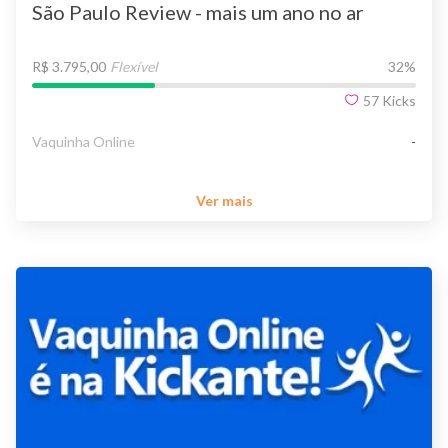
São Paulo Review - mais um ano no ar
R$ 3.795,00
Flexível
32
%
57
Kicks
Vaquinha Online
-
Ver mais