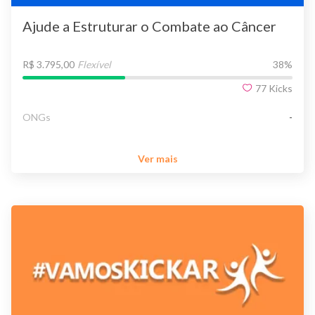
Ajude a Estruturar o Combate ao Câncer
R$ 3.795,00
Flexível
38
%
77
Kicks
ONGs
-
Ver mais