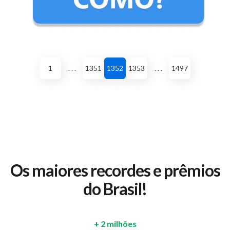
1
. . .
1351
1352
1353
. . .
1497
Os maiores recordes e prêmios
do Brasil!
+ 2 milhões