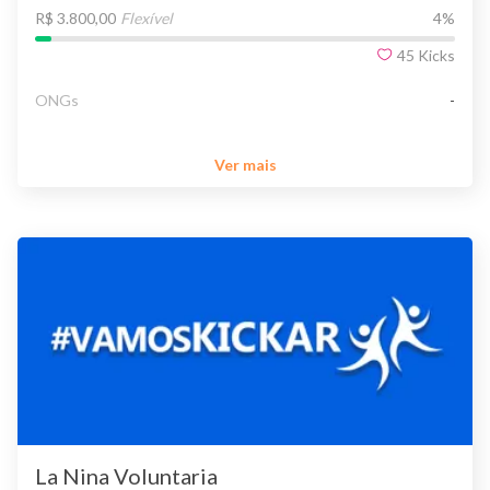
R$ 3.800,00
Flexível
4
%
45
Kicks
ONGs
-
Ver mais
La Nina Voluntaria