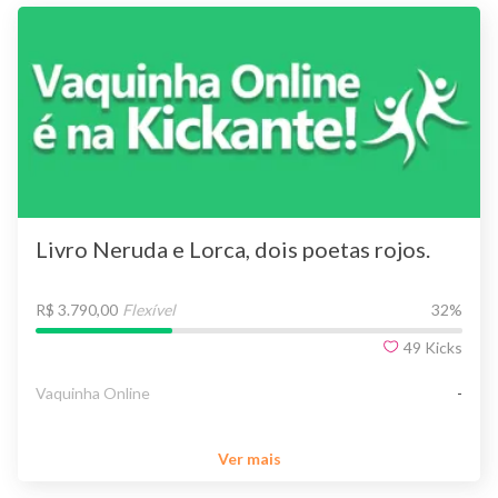
Livro Neruda e Lorca, dois poetas rojos.
R$ 3.790,00
Flexível
32
%
49
Kicks
Vaquinha Online
-
Ver mais