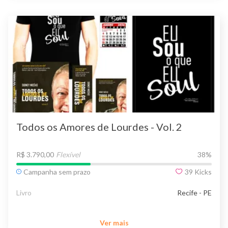
Todos os Amores de Lourdes - Vol. 2
R$ 3.790,00
Flexível
38
%
Campanha sem prazo
39
Kicks
Livro
Recife - PE
Ver mais