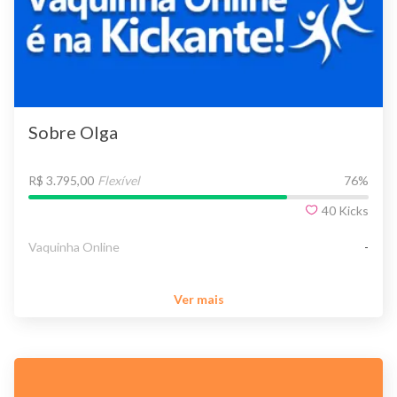
Sobre Olga
R$ 3.795,00
Flexível
76
%
40
Kicks
Vaquinha Online
-
Ver mais