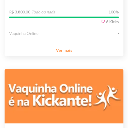
R$ 3.800,00
Tudo ou nada
100
%
6
Kicks
Vaquinha Online
-
Ver mais