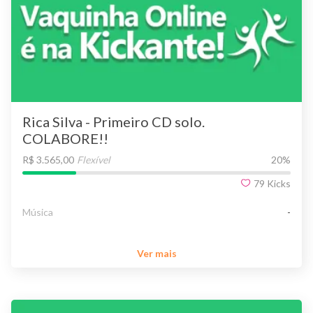
Rica Silva - Primeiro CD solo.
COLABORE!!
R$ 3.565,00
Flexível
20
%
79
Kicks
Música
-
Ver mais