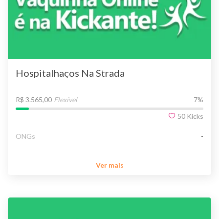
Hospitalhaços Na Strada
R$ 3.565,00
Flexível
7
%
50
Kicks
ONGs
-
Ver mais