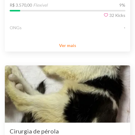
R$ 3.570,00
Flexível
9
%
32
Kicks
ONGs
-
Ver mais
Cirurgia de pérola