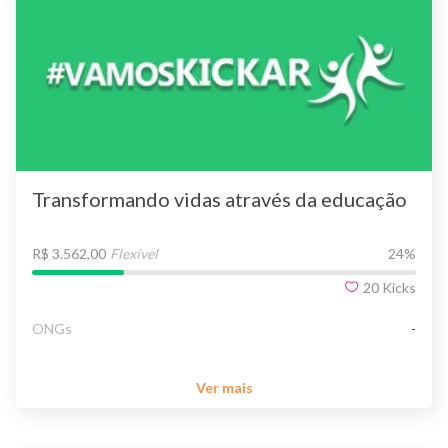
Transformando vidas através da educação
R$ 3.562,00
Flexível
24
%
20
Kicks
ONGs
-
Ver mais