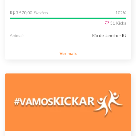
R$ 3.570,00
Flexível
102
%
31
Kicks
Animais
Rio de Janeiro - RJ
Ver mais