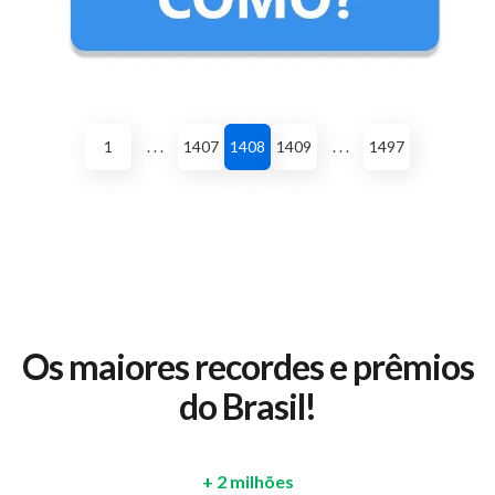
1
. . .
1407
1408
1409
. . .
1497
Os maiores recordes e prêmios
do Brasil!
+ 2 milhões