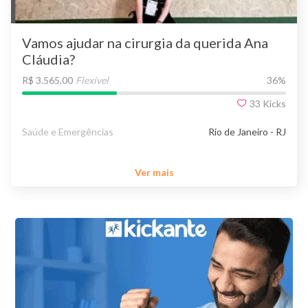
Vamos ajudar na cirurgia da querida Ana
Cláudia?
R$ 3.565,00
Flexível
36
%
33
Kicks
Saúde e Emergências
Rio de Janeiro - RJ
Ver mais