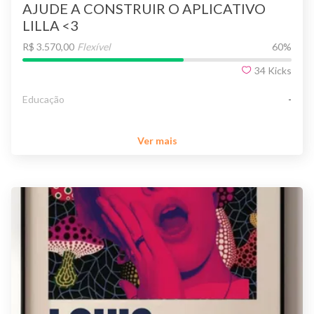
AJUDE A CONSTRUIR O APLICATIVO
LILLA <3
R$ 3.570,00
Flexível
60
%
34
Kicks
Educação
-
Ver mais