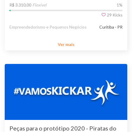
R$ 3.310,00
Flexível
1
%
29
Kicks
Empreendedorismo e Pequenos Negócios
Curitiba - PR
Ver mais
Peças para o protótipo 2020 - Piratas do