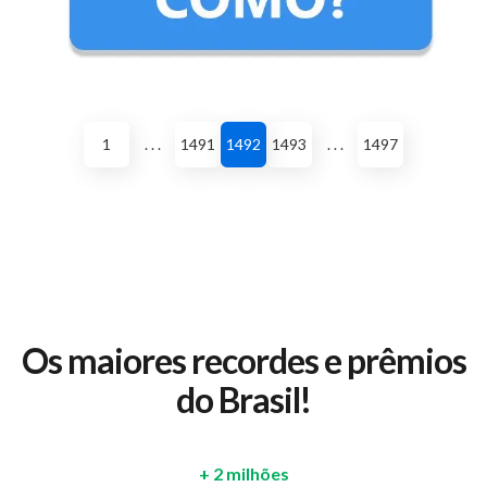
1
. . .
1491
1492
1493
. . .
1497
Os maiores recordes e prêmios
do Brasil!
+ 2 milhões