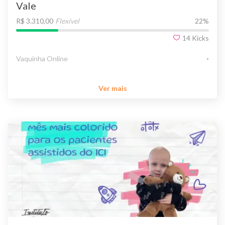
Vale
R$ 3.310,00
Flexível
22
%
14
Kicks
Vaquinha Online
-
Ver mais