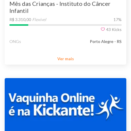
Mês das Crianças - Instituto do Câncer
Infantil
R$ 3.310,00
Flexível
17
%
43
Kicks
ONGs
Porto Alegre - RS
Ver mais