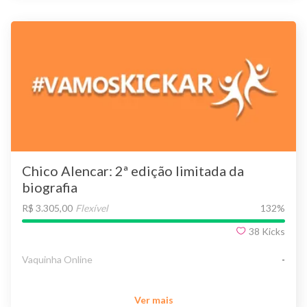
Chico Alencar: 2ª edição limitada da
biografia
R$ 3.305,00
Flexível
132
%
38
Kicks
Vaquinha Online
-
Ver mais