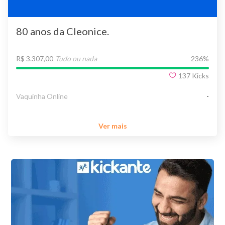
80 anos da Cleonice.
R$ 3.307,00
Tudo ou nada
236
%
137
Kicks
Vaquinha Online
-
Ver mais