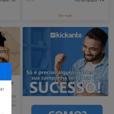
Paulo - SP
Arte
Foz do Iguaçu - PR
Ver mais
em One
cê!
14
%
23
Kicks