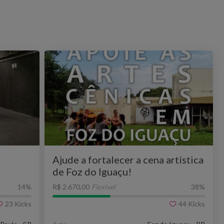
Ajude a fortalecer a cena artística
de Foz do Iguaçu!
14
%
R$ 2.670,00
Flexível
38
%
23
Kicks
44
Kicks