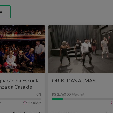
a
uação da Escuela
ORIKI DAS ALMAS
nza da Casa de
0
%
R$ 2.760,00
Flexível
o
17
Kicks