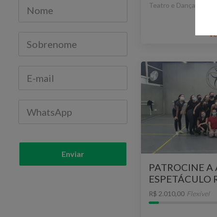
Teatro e Dança
Ve
Enviar
PATROCINE A 
ESPETÁCULO R
ACONTECER!
R$ 2.010,00
Flexível