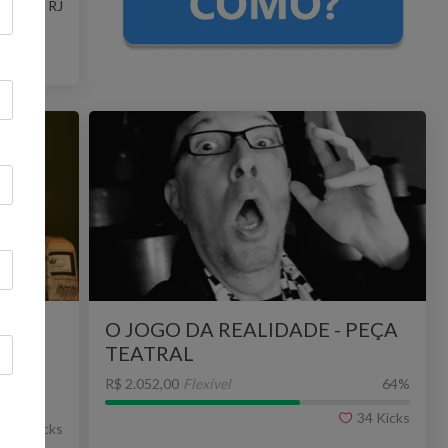
nçalo - RJ
O JOGO DA REALIDADE - PEÇA
TEATRAL
R$ 2.052,00
Flexível
64
%
34
Kicks
33
Kicks