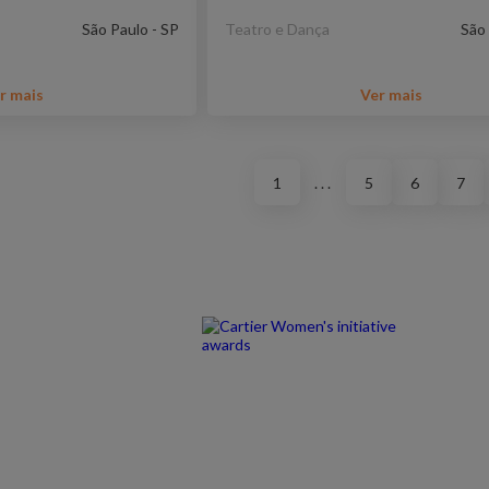
São Paulo - SP
Teatro e Dança
São 
r mais
Ver mais
1
. . .
5
6
7