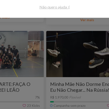
Goiânia - GO
Teatro e Dança
Rio de J
Não quero ajuda :(
r mais
Ver mais
ARTE:FAÇA O
Minha Mãe Não Dorme En
EI LEÃO
Eu Não Chegar... Na Rússia
7
%
R$ 1.970,00
Flexível
23
Kicks
Campanha sem prazo