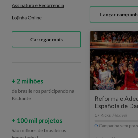
Assinatura e Recorrência
Lançar campanh
Lojinha Online
Carregar mais
+ 2 milhões
de brasileiros participando na
Reforma e Adeq
Kickante
Española de Da
Espanha
17 Kicks
Flexível
+ 100 mil projetos
Campanha sem praz
São milhões de brasileiros
impactados!