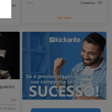
Arte
Campinas - SP
aneiro - RJ
Ver mais
quanto
!
5
%
24
Kicks