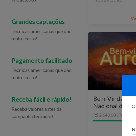
Teatro e Dança
Ve
Grandes captações
Técnicas americanas que dão
muito certo!
Pagamento facilitado
Técnicas americanas que dão
muito certo!
Bem-Vinda, Aur
Receba fácil e rápido!
Nacional de Arte
Oi
Receba valores antes da
ABRARTE
R$ 2.640,00
Flexível
campanha terminar!
N