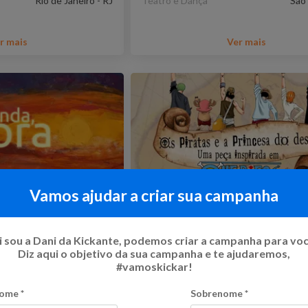
Rio de Janeiro - RJ
Teatro e Dança
São 
r mais
Ver mais
Vamos ajudar a criar sua campanha
ora no XXI Fórum
Peça de Teatro inspirada 
 Espírita |
Piece
 sou a Dani da Kickante, podemos criar a campanha para vo
Diz aqui o objetivo da sua campanha e te ajudaremos,
38
%
R$ 2.600,00
Flexível
#vamoskickar!
17
Kicks
ome
*
Sobrenome
*